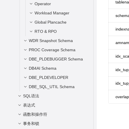
ABLES
tablen
S
GLOBAL_WAIT_EVENTS
Operator
CONFIG_SETTINGS
STATIO_ALL_INDEXES
SUMMARY_STAT_XACT
GLOBAL_CONFIG_SETT
Workload Manager
OPERATOR_HISTORY_T
schem
_ALL_TABLES
SUMMARY_STATIO_ALL
INGS
ABLE
Global Plancache
WLM_USER_RESOURC
_INDEXES
GLOBAL_STAT_XACT_A
OPERATOR_HISTORY
E_CONFIG
indexn
RTO & RPO
GLOBAL_PLANCACHE_
LL_TABLES
GLOBAL_STATIO_ALL_I
OPERATOR_RUNTIME
WLM_USER_RESOURC
STATUS
NDEXES
WDR Snapshot Schema
global_rto_status
STAT_XACT_SYS_TABL
amnam
E_RUNTIME
GLOBAL_OPERATOR_HI
GLOBAL_PLANCACHE_
ES
STATIO_ALL_SEQUENC
global_streaming_hadr_rt
PROC Coverage Schema
简介
STORY
CLEAN
ES
o_and_rpo_stat
idx_sc
SUMMARY_STAT_XACT
WDR Snapshot原信息表
DBE_PLDEBUGGER Schema
简介
GLOBAL_OPERATOR_HI
_SYS_TABLES
SUMMARY_STATIO_ALL
gs_hadr_local_rto_and_r
STORY_TABLE
WDR Snapshot数据表
coverage.proc_coverage
SNAPSHOT.SNAPSHOT
DB4AI Schema
简介
idx_tu
_SEQUENCES
po_stat
GLOBAL_STAT_XACT_S
GLOBAL_OPERATOR_R
WDR Snapshot生成性能报告
生成存储过程覆盖率报告
SNAPSHOT.TABLES_SN
DBE_PLDEBUGGER.turn_o
DBE_PLDEVELOPER
简介
YS_TABLES
GLOBAL_STATIO_ALL_S
UNTIME
AP_TIMESTAMP
idx_tup
n
查看WDR报告
EQUENCES
DB4AI.SNAPSHOT
DBE_SQL_UTIL Schema
简介
STAT_XACT_USER_TAB
SNAP_SEQ
DBE_PLDEBUGGER.turn_of
LES
GLOBAL_STAT_DB_CU
概览
DB4AI.CREATE_SNAPSHOT
DBE_PLDEVELOPER.gs_so
SQL语法
简介
overla
f
urce
SUMMARY_STAT_XACT
GLOBAL_STAT_SESSIO
Database Stat
DB4AI.CREATE_SNAPSHOT
DBE_SQL_UTIL.create_hint
表达式
DCL语法一览表
DBE_PLDEBUGGER.local_d
_USER_TABLES
N_CU
_INTERNAL
DBE_PLDEVELOPER.gs_err
_sql_patch
Load Profile
DDL语法一览表
ebug_server_info
函数和操作符
简单表达式
ors
GLOBAL_STAT_XACT_U
DB4AI.PREPARE_SNAPSHO
DBE_SQL_UTIL.create_abor
Instance Efficiency
DML语法一览表
DBE_PLDEBUGGER.attach
条件表达式
事务和锁
逻辑操作符
SER_TABLES
T
t_sql_patch
Percentages