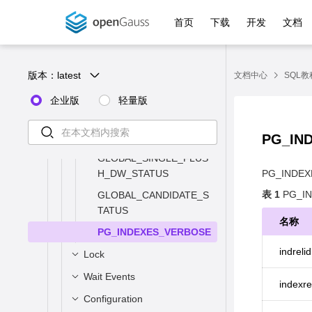
STAT_ALL_INDEXES
_STATUS
GLOBAL_REDO_STATU
_HISTORY_TABLE
ABLES
游标
S
首页
下载
开发
文档
SUMMARY_STAT_ALL_I
SESSION_CPU_RUNTIM
STATEMENT_WLMSTAT
STATIO_SYS_INDEXES
NDEXES
子查询
E
CLASS_VITAL_INFO
_COMPLEX_RUNTIME
SUMMARY_STATIO_SYS
GLOBAL_STAT_ALL_IND
权限
SESSION_MEMORY_RU
USER_LOGIN
STATEMENT_HISTORY
_INDEXES
版本：
latest
文档中心
SQL教
EXES
NTIME
SCHEMA
SUMMARY_USER_LOGI
GLOBAL_STATIO_SYS_I
STAT_DATABASE
STATEMENT_IOSTAT_C
N
企业版
轻量版
NDEXES
OMPLEX_RUNTIME
SUMMARY_STAT_DATA
GLOBAL_GET_BGWRIT
STATIO_SYS_SEQUENC
BASE
LOCAL_ACTIVE_SESSIO
ER_STATUS
PG_IN
ES
N
GLOBAL_STAT_DATABA
GLOBAL_SINGLE_FLUS
SUMMARY_STATIO_SYS
SE
H_DW_STATUS
PG_IND
_SEQUENCES
STAT_DATABASE_CONF
表 1
PG_I
GLOBAL_CANDIDATE_S
GLOBAL_STATIO_SYS_
LICTS
TATUS
SEQUENCES
名称
SUMMARY_STAT_DATA
PG_INDEXES_VERBOSE
STATIO_ALL_TABLES
BASE_CONFLICTS
indrelid
Lock
SUMMARY_STATIO_ALL
GLOBAL_STAT_DATABA
Wait Events
LOCKS
_TABLES
SE_CONFLICTS
indexre
GLOBAL_LOCKS
Configuration
GLOBAL_STATIO_ALL_T
WAIT_EVENTS
STAT_XACT_ALL_TABLE