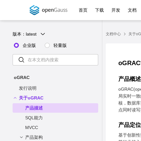
首页
下载
开发
文档
版本：
latest
文档中心
关于oG
企业版
轻量版
oGRA
oGRAC
产品概
发行说明
oGRAC(o
局实时一致
关于oGRAC
核，数据库
产品描述
点同时读写
SQL能力
产品定
MVCC
基于创新性
产品架构