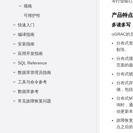
等行业核心
规格
架构描述
产品特
事务机制
可维护性
规格
多写技术特性概述
多读多写
快速入门
CKPT
oGRAC
编译指南
访问和使用 oGRAC
Online DDL
分布式资
编译安装
安装指南
搭建编译环境
制等。
REDO
版本编译
应用开发指南
oGRAC单节点开发编译与部署指南
分布式缓
SQL Reference
oGRAC 双节点生产编译与部署指南
基于JDBC开发
oGRAC服务器单节点部署指引
页面的最
oGRAC容器单节点部署指引
数据库管理员指南
基于ODBC开发
SQL Syntax Formats
oGRAC 双节点编译打包指南
JDBC包、驱动类和环境类
分布式锁
Data Types
oGRAC 两节点部署指南
开发流程
工具与命令参考
数据对象管理
Linux下配置数据源
分布式存
储，包括
Numeric Types
oGRAC 两节点多写功能测试
加载驱动
开发流程
数据库参考
数据库系统基本管理
ogsql使用说明
表管理
DEMO 使用指南
分布式M
Array Types
连接数据库
ODBC接口参考
rbps使用说明
表空间管理
常见故障恢复问题
性能调优
数据库参考
实例启停
询时，通
oGRAC 安装部署常见问题定位
Boolean Type
执行SQL语句
分区表管理
概览
RBP加速恢复参考
集群状态查询
故障诊断
概述
性能调优
动更新本
与解决
Character Types
处理结果集
视图管理
SQLAllocConnect
配置数据库系统
编译阶段问题
WSR报告
故障恢复
点之后的
Binary Types
关闭连接
日志管理
SQLAllocEnv
动态视图
安装阶段问题
概述