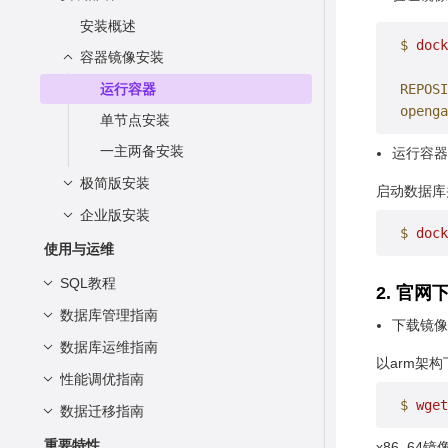
典型组网
访问openGauss
安装准备
安装概述
$
 dock
运行环境
单节点容器化安装
使用openGauss
概述
容器镜像安装
技术指标
单节点服务器安装
使用gsql访问openGauss
运行容器
REPOSI
openga
参与贡献
使用应用程序访问openGauss
单节点安装
C/C++ (ODBC)
一主两备安装
运行容器
C/C++ (libpq)
极简版安装
启动数据库
Java
企业版安装
获取安装包
$
 dock
Python
准备软硬件安装环境
了解安装流程
使用与运维
服务器安装
获取安装包
SQL教程
2. 官
容器安装
准备软硬件安装环境
单节点安装
数据库管理指南
openGauss SQL
下载镜像
了解安装用户及用户组
一主一备节点安装
RPM安装
单节点安装
SQL语言基础
数据库运维指南
基础概念
以arm架
安装前置操作
deb包安装
一主两备不带cm安装
Schema
数据存储管理
基本概念
性能调优指南
启停openGauss
安装openGauss
CM安装
$
 wget
语法
SQL语法
数据库部署方案
查看状态
概览
存储结构
数据迁移指南
总体调优思路
创建数据库
（可选）一站式安装指南
SQL语法格式说明
例行维护
Information Schema
存储模型: 规划存储模型
表达式
创建和管理数据库
确定性能调优范围
DCL语法一览表
openGauss常见主备部署方案
MySQL迁移
重要特性
x86_6