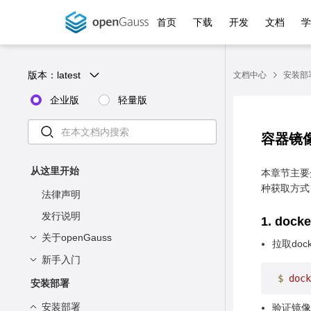
首页
下载
开发
文档
版本：
latest
文档中心
安装部
企业版
轻量版
容器镜
从这里开始
本章节主要介
种获取方式
法律声明
发行说明
1. do
关于openGauss
拉取doc
新手入门
简介
$
 dock
版本能力矩阵
了解openGauss
安装部署
部署方案
安装openGauss
安装部署
验证镜像