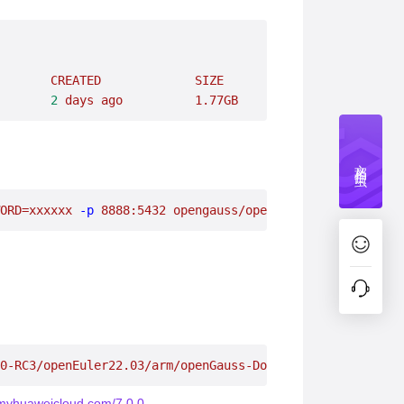
       CREATED
             SIZE
       2
 days
 ago
          1.77GB
文档捉虫
ORD=xxxxxx
 -p
 8888:5432
 opengauss/opengauss-server:lates
0-RC3/openEuler22.03/arm/openGauss-Docker-7.0.0-RC3-aarc
.myhuaweicloud.com/7.0.0-