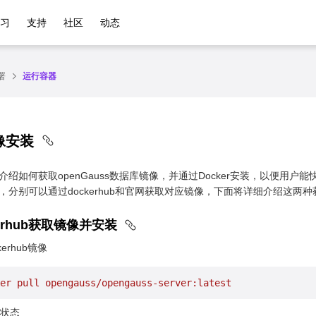
学习
支持
社区
动态
署
运行容器
像安装
绍如何获取openGauss数据库镜像，并通过Docker安装，以便用户能
，分别可以通过dockerhub和官网获取对应镜像，下面将详细介绍这两
ckerhub获取镜像并安装
kerhub镜像
er
 pull
 opengauss/opengauss-server:latest
状态