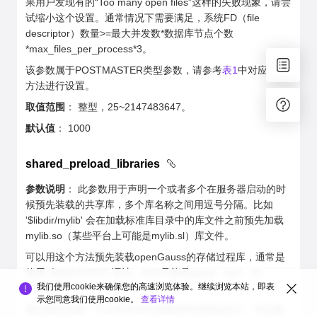
果用户发现有的“Too many open files”这样的失败现象，请尝
试缩小这个设置。通常情况下需要满足，系统FD（file
descriptor）数量>=最大并发数*数据库节点个数
*max_files_per_process*3。
该参数属于POSTMASTER类型参数，请参考
表1
中对应设置
方法进行设置。
取值范围
： 整型，25~2147483647。
默认值
： 1000
shared_preload_libraries
参数说明
： 此参数用于声明一个或者多个在服务器启动的时
候预先装载的共享库，多个库名称之间用逗号分隔。比如
'$libdir/mylib' 会在加载标准库目录中的库文件之前预先加载
mylib.so（某些平台上可能是mylib.sl）库文件。
可以用这个方法预先装载openGauss的存储过程库，通常是
使用 '$libdir/plXXX' 语法。XXX只能是pgsql、perl、tcl、
我们使用cookie来确保您的高速浏览体验。继续浏览本站，即表
python之一。
示您同意我们使用cookie。
查看详情
通过预先装载一个共享库并在需要的时候初始化它，可以避