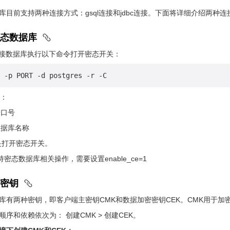
库目前支持两种连接方式：gsql连接和jdbc连接。下面将详细介绍两种
态数据库
连接数据库执行以下命令打开密态开关：
 -p PORT -d postgres -r -C
：
端口号
数据库名称
是打开密态开关。
持密态数据库相关操作，需要设置enable_ce=1
密钥
库有两种密钥，即客户端主密钥CMK和数据加密密钥CEK。CMK用于加密
序和依赖依次为： 创建CMK > 创建CEK。