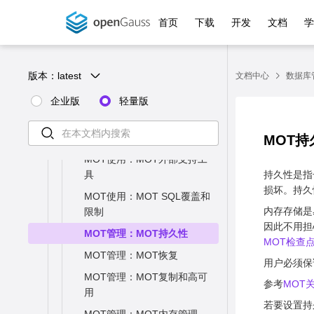
分支语句
游标操作
Retry管理
DBE_PLDEBUGGER.info_co
游标概述
ALTER INDEX
DB4AI.SAMPLE_SNAPSHOT
Synonym词典
解析器测试
COMPLEX_HISTORY
WORKLOAD_TRANSACT
R_INDEXES
OPERATOR_HISTORY_T
Global Plancache
S_PREPARED_XACTS
WLM_USER_RESOURC
子查询
ABLES
BGWRITER_STAT
MOT使用：授予用户权限
账本数据库使用的数据类型
Time Model
聚集函数
de
GLOBAL_SESSION_ME
PARTITIONS
ION
ABLE
E_CONFIG
空语句
首页
下载
开发
文档
调试
显式游标
ALTER LANGUAGE
DB4AI.PURGE_SNAPSHOT
Thesaurus词典
词典测试
GLOBAL_STATEMENT_
GLOBAL_STATIO_USER
GLOBAL_TRANSACTION
权限
RTO & RPO
GLOBAL_PLANCACHE_
GLOBAL_STAT_SYS_TA
MORY_DETAIL
GLOBAL_BGWRITER_ST
MOT使用：创建/删除MOT
SET类型
SQL Statistics
窗口函数
DBE_PLDEBUGGER.step
EVENTS
_INTERNAL
COMPLEX_HISTORY_TA
USER_TRANSACTION
_INDEXES
OPERATOR_RUNTIME
S_RUNNING_XACTS
WLM_USER_RESOURC
CLEAN
错误捕获语句
隐式游标
ALTER LARGE OBJECT
Ispell词典
BLES
AT
函数
global\_rto\_status
GLOBAL_SESSION_STA
BLE
MOT使用：为MOT创建索引
ANYDATA类型
E_RUNTIME
Wait Events
KEEP函数
DBE_PLDEBUGGER.add_br
DB4AI.PURGE_SNAPSHOT
GLOBAL_USER_TRANS
STATIO_USER_SEQUEN
GLOBAL_OPERATOR_HI
GLOBAL_PLANCACHE_
GOTO语句
游标循环
ALTER MASKING POLICY
Snowball词典
STAT_SYS_INDEXES
T_ACTIVITY
GLOBAL_CKPT_STATUS
版本：
latest
eakpoint
文档中心
数据库
GLOBAL_STATEMENT_
ACTION
CES
MOT使用：将磁盘表转换为
STORY
对象类型
Cache IO Stats
STATUS
安全函数
抛出错误语句
ALTER MATERIALIZED VIEW
SUMMARY_STAT_SYS_I
SESSION_STAT_ACTIVI
GLOBAL_DOUBLE_WRI
COMPLEX_RUNTIME
MOT
DBE_PLDEBUGGER.delete_
SUMMARY_STATIO_USE
GLOBAL_OPERATOR_HI
企业版
BFILE类型
Utility status
轻量版
账本数据库的函数
NDEXES
TY
TE_STATUS
GET DIAGNOSTICS语句
ALTER OPERATOR
breakpoint
STATEMENT_RESPONS
R_SEQUENCES
MOT使用：查询原生编译
STORY_TABLE
类型基础值
Object stats
密态等值的函数
GLOBAL_STAT_SYS_IN
THREAD_WAIT_STATUS
GLOBAL_PAGEWRITER_
ETIME_PERCENTILE
ALTER PACKAGE
DBE_PLDEBUGGER.info_br
GLOBAL_STATIO_USER
MOT使用：重试中止事务
GLOBAL_OPERATOR_R
MOT持
DEXES
STATUS
Configuration settings
返回集合的函数
eakpoints
GLOBAL_THREAD_WAIT
STATEMENT_COMPLEX
_SEQUENCES
UNTIME
ALTER PROCEDURE
MOT使用：MOT外部支持工
STAT_ALL_TABLES
_STATUS
GLOBAL_RECORD_RES
SQL Detail
_HISTORY
XMLTABLE
DBE_PLDEBUGGER.backtra
STATIO_SYS_TABLES
具
持久性是指
ALTER PUBLICATION
ET_TIME
SUMMARY_STAT_ALL_T
ce
LOCAL_THREADPOOL_
STATEMENT_COMPLEX
条件表达式函数
损坏。持久
SUMMARY_STATIO_SYS
MOT使用：MOT SQL覆盖和
ALTER RESOURCE LABEL
ABLES
STATUS
GLOBAL_RECOVERY_S
_HISTORY_TABLE
DBE_PLDEBUGGER.enable
_TABLES
内存存储是
系统信息函数
限制
TATUS
ALTER RESOURCE POOL
GLOBAL_STAT_ALL_TA
_breakpoint
GLOBAL_THREADPOOL
STATEMENT_COMPLEX
因此不用担
GLOBAL_STATIO_SYS_T
系统管理函数
MOT管理：MOT持久性
BLES
_STATUS
GLOBAL_REDO_STATU
ALTER ROLE
_RUNTIME
MOT检查
DBE_PLDEBUGGER.disable
ABLES
MOT管理：MOT恢复
S
统计信息函数
配置设置函数
STAT_ALL_INDEXES
_breakpoint
SESSION_CPU_RUNTIM
ALTER ROW LEVEL SECURITY
STATEMENT_WLMSTAT
用户必须保
STATIO_SYS_INDEXES
MOT管理：MOT复制和高可
E
CLASS_VITAL_INFO
大对象操作函数
通用文件访问函数
POLICY
_COMPLEX_RUNTIME
SUMMARY_STAT_ALL_I
DBE_PLDEBUGGER.finish
参考
MOT
SUMMARY_STATIO_SYS
用
NDEXES
SESSION_MEMORY_RU
USER_LOGIN
触发器函数
服务器信号函数
ALTER SCHEMA
STATEMENT_HISTORY
DBE_PLDEBUGGER.set_var
若要设置持
_INDEXES