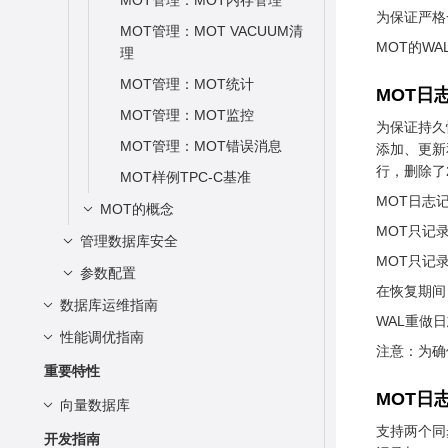
MOT管理：MOT内存管理
NTIME
GLOBAL_STAT_ALL_IND
SUMMARY_USER_LOGI
HashFunc函数
备份恢复控制函数
ALTER SEQUENCE
为保证严格一
GLOBAL_STATIO_SYS_I
EXES
MOT管理：MOT VACUUM清
STATEMENT_IOSTAT_C
N
提示信息函数
快照同步函数
ALTER SERVER
NDEXES
MOT的W
理
OMPLEX_RUNTIME
STAT_DATABASE
GLOBAL_GET_BGWRIT
全局临时表函数
数据库对象函数
ALTER SESSION
STATIO_SYS_SEQUENC
MOT管理：MOT统计
LOCAL_ACTIVE_SESSIO
ER_STATUS
SUMMARY_STAT_DATA
MOT日
ES
故障注入系统函数
咨询锁函数
ALTER SUBSCRIPTION
N
BASE
MOT管理：MOT监控
GLOBAL_SINGLE_FLUS
SUMMARY_STATIO_SYS
为保证持久性
AI特性函数
逻辑复制函数
ALTER SYNONYM
H_DW_STATUS
GLOBAL_STAT_DATABA
MOT管理：MOT错误消息
_SEQUENCES
添加、更新
动态数据脱敏函数
段页式存储函数
ALTER SYSTEM KILL SESSION
SE
GLOBAL_CANDIDATE_S
行，删除了
MOT样例TPC-C基准
GLOBAL_STATIO_SYS_
TATUS
其他系统函数
其它函数
ALTER SYSTEM SET
STAT_DATABASE_CONF
MOT日志记
SEQUENCES
MOT的概念
LICTS
PG_INDEXES_VERBOSE
内部函数
Undo系统函数
ALTER TABLE
MOT只记
STATIO_ALL_TABLES
管理数据库安全
MOT纵向扩容架构
SUMMARY_STAT_DATA
Global SysCache特性函数
行存压缩系统函数
ALTER TABLE INHERIT
MOT只记
SUMMARY_STATIO_ALL
MOT并发控制机制
BASE_CONFLICTS
参数配置
客户端接入认证
_TABLES
数据损坏检测修复函数
SQL防火墙系统函数
ALTER TABLE PARTITION
在恢复期间
扩展FDW与其他openGauss
GLOBAL_STAT_DATABA
数据库运维指南
管理用户及权限
查看参数
配置客户端接入认证
GLOBAL_STATIO_ALL_T
向量函数和操作符
ALTER TABLE SUBPARTITION
WAL重做
特性
SE_CONFLICTS
重设参数
配置文件参考
性能调优指南
启停openGauss
设置数据库审计
默认权限机制
ABLES
BFILE类型函数
注意：为确
ALTER TABLESPACE
NUMA-aware分配和亲和性
STAT_XACT_ALL_TABLE
用SSH隧道进行安全的
例行维护
管理员
总体调优思路
设置账本数据库
审计概述
STATIO_ALL_INDEXES
重要特性
S
废弃函数
ALTER TEXT SEARCH
MOT索引
TCP/IP连接
MOT日
备份与恢复
三权分立
确定性能调优范围
查看审计结果
设置透明数据加密（TDE）
账本数据库概述
SUMMARY_STATIO_ALL
向量数据库
CONFIGURATION
SUMMARY_STAT_XACT
MOT持久性概念
用SSL进行安全的TCP/IP连接
_INDEXES
用户
逻辑复制
概述
维护审计日志
_ALL_TABLES
支持两个同
系统调优指南
概述
查看账本历史操作记录
ALTER TEXT SEARCH
概述
开发指南