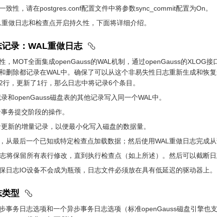
致性，请在postgres.conf配置文件中将参数sync_commit配置为On。
AL重做日志和检查点开启持久性，下面将详细介绍。
志记录：WAL重做日志
，MOT全面集成openGauss的WAL机制，通过openGauss的XL
和删除都记录在WAL中。确保了可以从这个非易失性日志重新生成和恢复
2行，更新了1行，那么日志中将记录6个条目。
录和openGauss磁盘表的其他记录写入同一个WAL中。
录事务提交阶段的操作。
录更新的增量记录，以便最小化写入磁盘的数据量。
，从最后一个已知或特定检查点加载数据；然后使用WAL重做日志完成
日志将保留所有表行修改，直到执行检查点（如上所述）。然后可以截断
保日志IO设备不会成为瓶颈，日志文件必须放在具有低延迟的驱动器上。
志类型
步事务日志选项和一个异步事务日志选项（标准openGauss磁盘引擎也