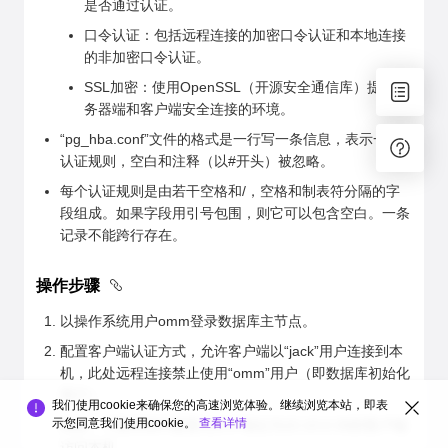
是否通过认证。
口令认证：包括远程连接的加密口令认证和本地连接
的非加密口令认证。
SSL加密：使用OpenSSL（开源安全通信库）提供服
务器端和客户端安全连接的环境。
“pg_hba.conf”文件的格式是一行写一条信息，表示一个
认证规则，空白和注释（以#开头）被忽略。
每个认证规则是由若干空格和/，空格和制表符分隔的字
段组成。如果字段用引号包围，则它可以包含空白。一条
记录不能跨行存在。
操作步骤
以操作系统用户omm登录数据库主节点。
配置客户端认证方式，允许客户端以“jack”用户连接到本
机，此处远程连接禁止使用“omm”用户（即数据库初始化
用户）。
我们使用cookie来确保您的高速浏览体验。继续浏览本站，即表
示您同意我们使用cookie。
查看详情
例如，下面示例中配置允许IP地址为10.10.0.30的客户端
访问本机。