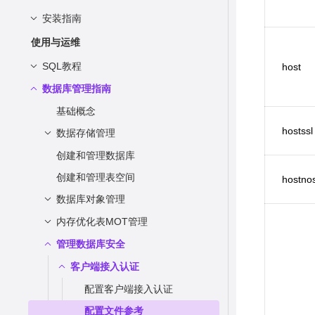
典型组网
访问openGauss
语法
安装准备
安装指南
运行环境
数据类型
安装
使用openGauss
概述
安装概述
使用与运维
技术指标
简单数据管理
使用gsql访问openGauss
容器镜像安装
SQL教程
host
参与贡献
高级数据管理
使用应用程序接口访问
创建数据库
安装准备
运行容器
数据库管理指南
SQL语言基础
openGauss
创建表
附录：SQL语法
约束
单节点安装
安装openGauss
获取安装包
Schema
基础概念
SQL语法格式说明
C/C++（ODBC）
INSERT INTO语句
JOIN
一主两备安装
卸载openGauss
准备软硬件安装环境
hostssl
数据存储管理
关键字
SQL语法
概览
C/C++（libpq）
UPDATE语句
NULL值
常量与宏
创建和管理数据库
Information Schema
存储结构: 段页式存储结构
表达式
DCL语法一览表
Java
DELETE语句
IS [NOT] INFINITE
数据类型
创建和管理表空间
存储模型: 规划存储模型
DBE_PERF Schema
DDL语法一览表
简介
函数和操作符
简单表达式
hostnos
Python
查看对象
IS [NOT] NAN
数据库对象管理
类型转换
数据压缩
数值类型
DML语法一览表
_PG_FOREIGN_DATA_WRA
WDR Snapshot Schema
条件表达式
简介
管理事务
逻辑操作符
SELECT语句
UNION子句
PPERS
货币类型
内存优化表MOT管理
字符集与字符序
ABORT
Ustore存储引擎
创建和管理schema
概述
自适应压缩
子查询表达式
OS
表与存储
PROC Coverage Schema
比较操作符
简介
运算符
别名
_PG_FOREIGN_SERVERS
布尔类型
ALTER AGGREGATE
创建和管理表
操作符
支持OLTP场景数据压缩
管理数据库安全
数组表达式
MOT简介
字符处理函数和操作符
Instance
WDR Snapshot原信息表
OS_RUNTIME
可编辑逻辑
DBE_PLDEBUGGER Schema
创建表
简介
表达式
索引
_PG_FOREIGN_TABLES
字符类型
ALTER AUDIT POLICY
函数
行表达式
创建和管理分区表
MOT特性及价值
创建表
二进制字符串函数和操作符
客户端接入认证
GLOBAL_OS_RUNTIME
分区表
Memory
WDR Snapshot 数据表
COVERAGE.PROC_COVER
INSTANCE_TIME
SNAPSHOT.SNAPSHOT
存储过程
DB4AI Schema
匿名块
简介
WHERE子句
批处理模式
_PG_FOREIGN_TABLE_CO
AGE
二进制类型
ALTER DATABASE
值存储
游标表达式
创建和管理索引
MOT关键技术
向表中插入数据
位串函数和操作符
OS_THREADS
WDR Snapshot 生成性能报
配置客户端接入认证
GLOBAL_INSTANCE_TI
SNAPSHOT.TABLES_SN
PL/pgSQL语言函数
File
DBE_PLDEBUGGER.turn_o
MEMORY_NODE_DETAI
自治事务
DBE_PLDEVELOPER
概述
简介
LUMNS
ORDER BY子句
视图
告
PROC Coverage生成存储过
ME
AP_TIMESTAMP
n
L
日期/时间类型
ALTER DATA SOURCE
UNION，CASE和相关构造
创建和管理视图
MOT应用场景
更新表中数据
模式匹配操作符
GLOBAL_OS_THREADS
配置文件参考
触发器
数据类型
Object
DB4AI.SNAPSHOT
FILE_IOSTAT
物化视图
DBE_SQL_UTIL Schema
概述
简介