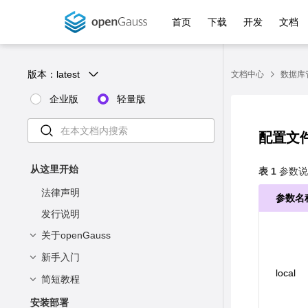
首页
下载
开发
文档
版本：
latest
文档中心
数据库
企业版
轻量版
配置文
从这里开始
表 1
参数说
法律声明
参数名
发行说明
关于openGauss
新手入门
简介
local
版本能力矩阵
简短教程
了解openGauss
部署方案
安装openGauss
基本概念
安装部署