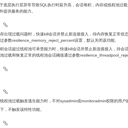
于底层执行层异常导致SQL执行时延升高，会话堆积，内存或线程池过
外提供服务的能力。
存出现过载问题时，快速kill会话并禁止新连接接入，待内存恢复正常
参数resilience_memory_reject_percent设置，默认关闭该功能。
积会话超过线程池可承受能力时，快速kill会话并禁止新连接接入，待
过载和恢复正常的线程池会话阈值通过参数resilience_threadpool_re
程池过载触发逃生能力时，不对sysadmin或monitoradmin权限的用户的
下，不触发该特性功能。