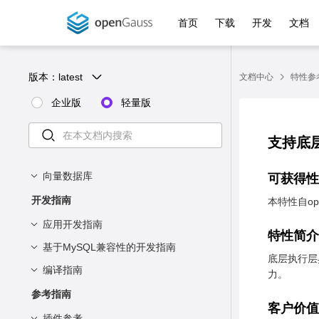
典型组网
访问openGauss
语法
安装准备
安装指南
首页
下载
开发
文档
运行环境
数据类型
安装
使用openGauss
概述
安装概述
使用与运维
技术指标
简单数据管理
使用gsql访问openGauss
容器镜像安装
SQL教程
参与贡献
高级数据管理
使用应用程序接口访问
创建数据库
版本：
latest
文档中心
特性参
安装准备
运行容器
数据库管理指南
SQL语言基础
openGauss
创建表
附录：SQL语法
约束
单节点安装
安装openGauss
获取安装包
企业版
轻量版
数据库运维指南
Schema
基础概念
SQL语法格式说明
C/C++（ODBC）
INSERT INTO语句
JOIN
一主两备安装
卸载openGauss
准备软硬件安装环境
数据存储管理
关键字
性能调优指南
SQL语法
启停openGauss
概览
C/C++（libpq）
UPDATE语句
支持底
NULL值
常量与宏
创建和管理数据库
例行维护
Information Schema
存储结构: 段页式存储结构
表达式
总体调优思路
DCL语法一览表
重要特性
Java
DELETE语句
IS [NOT] INFINITE
数据类型
创建和管理表空间
备份与恢复
存储模型: 规划存储模型
确定性能调优范围
DBE_PERF Schema
DDL语法一览表
简介
函数和操作符
简单表达式
向量数据库
可获得性
Python
查看对象
IS [NOT] NAN
数据库对象管理
类型转换
数据压缩
数值类型
逻辑复制
DML语法一览表
概述
_PG_FOREIGN_DATA_WRA
系统调优指南
WDR Snapshot Schema
条件表达式
概述
简介
管理事务
逻辑操作符
概述
开发指南
本特性自ope
SELECT语句
UNION子句
PPERS
货币类型
内存优化表MOT管理
字符集与字符序
ABORT
Ustore存储引擎
创建和管理schema
主库备库坏块修复功能
概述
自适应压缩
常见故障定位指南
子查询表达式
逻辑解码
性能日志
OS
表与存储
SQL调优指南
PROC Coverage Schema
比较操作符
操作系统参数调优
简介
快速入门
应用开发指南
运算符
别名
_PG_FOREIGN_SERVERS
特性简介
布尔类型
ALTER AGGREGATE
创建和管理表
逻辑备份恢复
操作符
支持OLTP场景数据压缩
管理数据库安全
数组表达式
MOT简介
硬件瓶颈点分析
安全加固指南
字符处理函数和操作符
使用逻辑复制工具复制数据
常见故障定位手段
数据库系统参数调优
Instance
WDR Snapshot原信息表
逻辑解码概述
OS_RUNTIME
可编辑逻辑
TPCC性能调优测试指导
DBE_PLDEBUGGER Schema
创建表
概述
简介
DataVec向量引擎
基于MySQL兼容性的开发指南
数据查询请求处理过程
表达式
索引
_PG_FOREIGN_TABLES
底层执行层
字符类型
ALTER AUDIT POLICY
闪回恢复
函数
行表达式
创建和管理分区表
MOT特性及价值
创建表
参数配置
二进制字符串函数和操作符
客户端接入认证
发布订阅
常见故障定位案例
查询最耗性能的SQL
向量化执行引擎
使用SQL函数接口进行逻辑解
CPU
GLOBAL_OS_RUNTIME
高危操作一览表
分区表
数据库加固概述
Query执行流程
Memory
WDR Snapshot 数据表
COVERAGE.PROC_COVER
INSTANCE_TIME
SNAPSHOT.SNAPSHOT
存储过程
实际调优案例
DB4AI Schema
匿名块
概述
简介
向量存储引擎
向量索引汇总与对比
开发设计规范
编译指南
配置MySQL协议兼容
WHERE子句
批处理模式
力。
_PG_FOREIGN_TABLE_CO
码
AGE
二进制类型
ALTER DATABASE
导出数据
值存储
游标表达式
创建和管理索引
MOT关键技术
向表中插入数据
位串函数和操作符
分析作业是否被阻塞
内存
OS_THREADS
日志参考
管理用户及权限
查看参数
逻辑复制支持DDL操作
openGauss安全配置说明
配置并行查询功能
SQL执行计划介绍
WDR Snapshot 生成性能报
配置客户端接入认证
概述
core问题定位
向量化引擎
GLOBAL_INSTANCE_TI
SNAPSHOT.TABLES_SN
PL/pgSQL语言函数
搭建性能测试环境
File
DBE_PLDEBUGGER.turn_o
MEMORY_NODE_DETAI
自治事务
DBE_PLDEVELOPER
概述
案例：调整查询重写GUC参数
简介
向量数据类型
全文检索索引
概述
基于JDBC开发
基于MySQL JDBC开发
开发设计建议概述
LUMNS
搭建编译环境
参考指南
ORDER BY子句
视图
告
PROC Coverage生成存储过
ME
AP_TIMESTAMP
n
L
rewrite_rule
日期/时间类型
ALTER DATA SOURCE
UNION，CASE和相关构造
创建和管理视图
MOT应用场景
导入数据
更新表中数据
概述
模式匹配操作符
I/O
GLOBAL_OS_THREADS
重设参数
加固指导
UDF结果缓存
调优流程
配置文件参考
发布
TPCC运行时，注入磁盘满故
行存转向量化
客户价值
触发器
设置数据库审计
默认权限机制
数据类型
测试TPCC性能
Object
DB4AI.SNAPSHOT
硬件要求
FILE_IOSTAT
物化视图
DBE_SQL_UTIL Schema
概述
简介
向量函数和操作符
RABITQ
oGMemory
简介
基于Mybatis开发
数据库对象命名
_PG_USER_MAPPINGS
基于ODBC开发
版本编译
简介
程覆盖率报告
DISTINCT
SCHEMA
插件参考