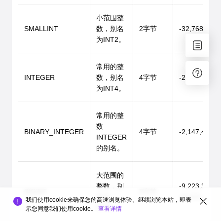
小范围整
SMALLINT
数，别名
2字节
-32,768 ~ +3
为INT2。
常用的整
INTEGER
数，别名
4字节
-2,147,483,6
为INT4。
常用的整
数
BINARY_INTEGER
4字节
-2,147,483,6
INTEGER
的别名。
大范围的
整数，别
-9,223,372,0
BIGINT
8字节
名为
+9,223,372,0
我们使用cookie来确保您的高速浏览体验。继续浏览本站，即表
INT8。
示您同意我们使用cookie。
查看详情