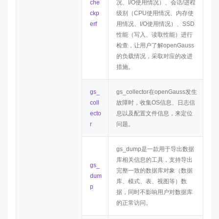
che
况、I/O使用情况）、会话/进程
ckp
级别（CPU使用情况、内存使
erf
用情况、I/O使用情况）、SSD
性能（写入、读取性能）进行
检查，让用户了解openGauss
的负载情况，采取对应的改进
措施。
gs_
gs_collector在openGauss发生
coll
故障时，收集OS信息、日志信
ecto
息以及配置文件信息，来定位
r
问题。
gs_dump是一款用于导出数据
库相关信息的工具，支持导出
gs_
完整一致的数据库对象（数据
dum
库、模式、表、视图等）数
p
据，同时不影响用户对数据库
的正常访问。