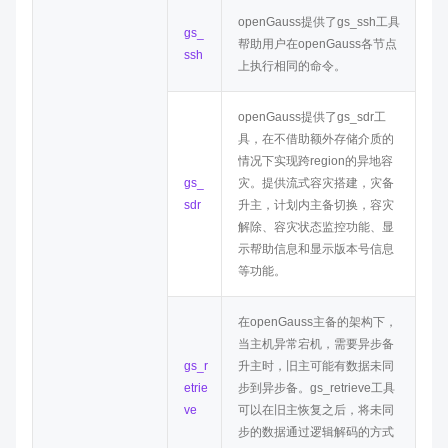
openGauss提供了gs_ssh工具
gs_
帮助用户在openGauss各节点
ssh
上执行相同的命令。
openGauss
提供了gs_sdr工
具，在不借助额外存储介质的
情况下实现跨region的异地容
gs_
灾。提供流式容灾搭建，灾备
sdr
升主，计划内主备切换，容灾
解除、容灾状态监控功能、显
示帮助信息和显示版本号信息
等功能。
在openGauss主备的架构下，
当主机异常宕机，需要异步备
gs_r
升主时，旧主可能有数据未同
etrie
步到异步备。gs_retrieve工具
ve
可以在旧主恢复之后，将未同
步的数据通过逻辑解码的方式