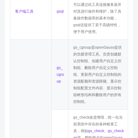
可以通过此工具连接服务器并
客户端工具
gsql
对其进行操作和维护，除了具
备操作数据库的基本功能，
gsql还提供了若干高级特性，
便于用户使用。
gs_cgroup是
openGauss
提供
的负载管理工具。负责创建默
认控制组、创建用户自定义控
gs_
制组、删除用户自定义控制
cgro
组、更新用户自定义控制组的
up
资源配额和资源限额、显示控
制组配置文件内容、显示控制
组树形结构和删除用户的所有
控制组。
gs_check改进增强，统一化当
前系统中存在的各种检查工
具，例如
gs_check
、
gs_check
os
等，帮助用户在openGauss