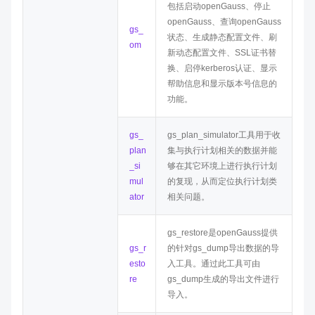
包括启动
openGauss
、停止
openGauss
、查询
openGauss
gs_
状态、生成静态配置文件、刷
om
新动态配置文件、SSL证书替
换、启停kerberos认证、显示
帮助信息和显示版本号信息的
功能。
gs_
gs_plan_simulator工具用于收
plan
集与执行计划相关的数据并能
_si
够在其它环境上进行执行计划
mul
的复现，从而定位执行计划类
ator
相关问题。
gs_restore是openGauss提供
gs_r
的针对gs_dump导出数据的导
esto
入工具。通过此工具可由
re
gs_dump生成的导出文件进行
导入。