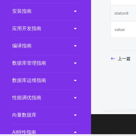
2.0.0
(LTS)
安装指南
statunit
3.1.1
(EOM)
3.1.0
(EOM)
应用开发指南
value
2.1.0
(EOM)
编译指南
2.0.1
(EOM)
1.1.0
(EOM)
上一篇
数据库管理指南
1.0.1
(EOM)
1.0.0
(EOM)
数据库运维指南
性能调优指南
openGauss 2026
向量数据库
AI特性指南