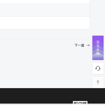
意
下一篇
见
反
馈