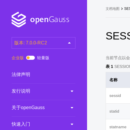
文档地图
SE
SES
版本: 7.0.0-RC2
latest
(DEV)
企业版
轻量版
当前节点以会
7.0.0-RC3
(RC)
表 1
SESSIO
7.0.0-RC2
(RC)
法律声明
名称
7.0.0-RC1
(RC)
发行说明
6.0.0
(LTS)
sessid
6.0.0-RC1
(RC)
关于openGauss
5.1.0
(Preview)
statid
5.0.0
(LTS)
快速入门
statname
3.0.0
(LTS)