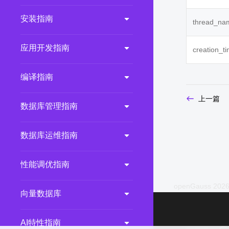
2.0.0
(LTS)
安装指南
thread_na
3.1.1
(EOM)
3.1.0
(EOM)
应用开发指南
creation_t
2.1.0
(EOM)
编译指南
2.0.1
(EOM)
1.1.0
(EOM)
上一篇
数据库管理指南
1.0.1
(EOM)
1.0.0
(EOM)
数据库运维指南
性能调优指南
openGauss 2026
向量数据库
AI特性指南