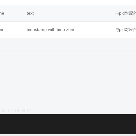
me
text
与pid对
ime
timestamp with time zone
与pid对
-08-07 19:58:11