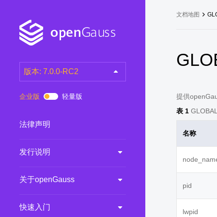
文档地图
GL
GLO
版本: 7.0.0-RC2
latest
(DEV)
企业版
轻量版
提供open
7.0.0-RC3
(RC)
表 1
GLOBA
7.0.0-RC2
(RC)
法律声明
名称
7.0.0-RC1
(RC)
发行说明
6.0.0
(LTS)
node_nam
6.0.0-RC1
(RC)
关于openGauss
5.1.0
(Preview)
pid
5.0.0
(LTS)
快速入门
lwpid
3.0.0
(LTS)