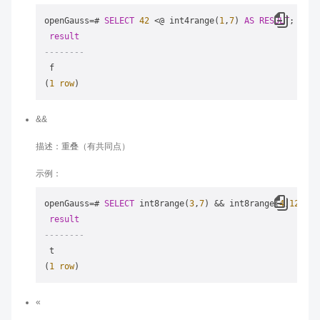
openGauss
=
# 
SELECT
42
<
@ int4range(
1
,
7
) 
AS
RESULT
;

result
--------
 f

(
1
row
&&
描述：重叠（有共同点）
示例：
openGauss
=
# 
SELECT
 int8range(
3
,
7
) 
&&
 int8range(
4
,
12
) 
AS
result
--------
 t

(
1
row
«