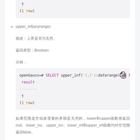
 t

(
1
row
upper_inf(anyrange)
描述：上界是否为无穷。
返回类型：Boolean
示例：
openGauss
=
# 
SELECT
 upper_inf(
'(,)'
::daterange) 
AS
RESUL
result
--------
 t

(
1
row
如果范围是空或者需要的界限是无穷的，lower和upper函数将返回
null。lower_inc、upper_inc、lower_inf和upper_inf函数均对空范围
返回false。