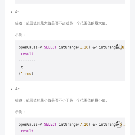
&<
描述：范围值的最大值是否不超过另一个范围值的最大值。
示例：
openGauss
=
# 
SELECT
 int8range(
1
,
20
) 
&
<
 int8range(
18
,
20
) 
result
--------
 t

(
1
row
&>
描述：范围值的最小值是否不小于另一个范围值的最小值。
示例：
openGauss
=
# 
SELECT
 int8range(
7
,
20
) 
&
>
 int8range(
5
,
10
) 
A
result