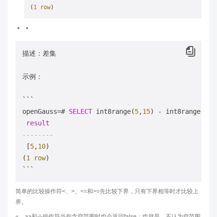
(
1
row
描述：差集

示例：

```

openGauss
=
# 
SELECT
 int8range(
5
,
15
) 
-
 int8range(
10
,
result
--------
 [
5
,
10
)

(
1
row
)

简单的比较操作符<、>、<=和>=先比较下界，只有下界相等时才比较上
界。
«、>>和-|-操作符当包含空范围时也会返回false；也就是，不认为空范围