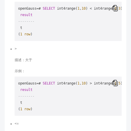
openGauss
=
# 
SELECT
 int4range(
1
,
10
) 
<
 int4range(
2
,
3
) 
AS
result
--------
 t

(
1
row
>
描述：大于
示例：
openGauss
=
# 
SELECT
 int4range(
1
,
10
) 
>
 int4range(
1
,
5
) 
AS
result
--------
 t

(
1
row
<=