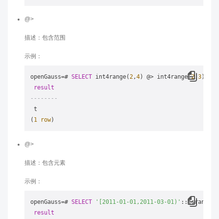
@>
描述：包含范围
示例：
openGauss
=
# 
SELECT
 int4range(
2
,
4
) @
>
 int4range(
2
,
3
) 
AS
result
--------
 t

(
1
row
@>
描述：包含元素
示例：
openGauss
=
# 
SELECT
'[2011-01-01,2011-03-01)'
::tsrange @
result