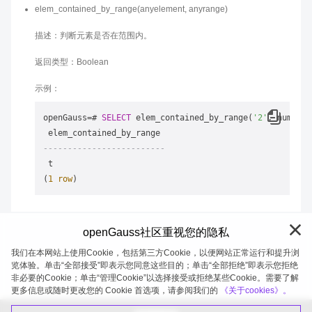
elem_contained_by_range(anyelement, anyrange)
描述：判断元素是否在范围内。
返回类型：Boolean
示例：
openGauss
=
# 
SELECT
 elem_contained_by_range(
'2'
, numrang
-------------------------
 t

(
1
row
openGauss社区重视您的隐私
我们在本网站上使用Cookie，包括第三方Cookie，以便网站正常运行和提升浏
览体验。单击“全部接受”即表示您同意这些目的；单击“全部拒绝”即表示您拒绝
非必要的Cookie；单击“管理Cookie”以选择接受或拒绝某些Cookie。需要了解
openGauss 2026-08-05 19:58:46
更多信息或随时更改您的 Cookie 首选项，请参阅我们的
《关于cookies》。