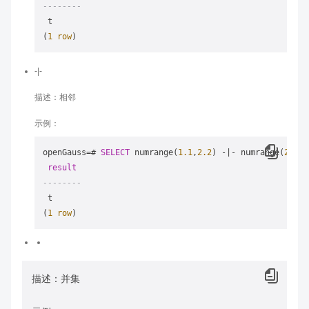
--------
 t

(
1
row
-|-
描述：相邻
示例：
openGauss
=
# 
SELECT
 numrange(
1.1
,
2.2
) 
-
|
-
 numrange(
2.2
,
3
result
--------
 t

(
1
row
描述：并集
