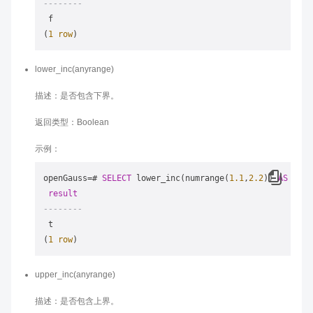
--------
 f

(
1
row
lower_inc(anyrange)
描述：是否包含下界。
返回类型：Boolean
示例：
openGauss
=
# 
SELECT
 lower_inc(numrange(
1.1
,
2.2
)) 
AS
RESU
result
--------
 t

(
1
row
upper_inc(anyrange)
描述：是否包含上界。