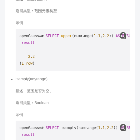
返回类型：范围元素类型
示例：
openGauss
=
# 
SELECT
upper
(numrange(
1.1
,
2.2
)) 
AS
RESULT
;

result
--------
2.2
(
1
row
isempty(anyrange)
描述：范围是否为空。
返回类型：Boolean
示例：
openGauss
=
# 
SELECT
 isempty(numrange(
1.1
,
2.2
)) 
AS
RESULT
result