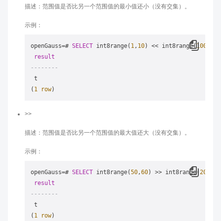
描述：范围值是否比另一个范围值的最小值还小（没有交集）。
示例：
openGauss
=
# 
SELECT
 int8range(
1
,
10
) 
<<
 int8range(
100
,
110
result
--------
 t

(
1
row
>>
描述：范围值是否比另一个范围值的最大值还大（没有交集）。
示例：
openGauss
=
# 
SELECT
 int8range(
50
,
60
) 
>>
 int8range(
20
,
30
)
result
--------
 t

(
1
row