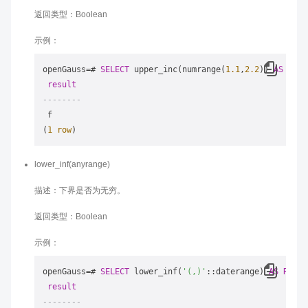
返回类型：Boolean
示例：
openGauss
=
# 
SELECT
 upper_inc(numrange(
1.1
,
2.2
)) 
AS
RESU
result
--------
 f

(
1
row
lower_inf(anyrange)
描述：下界是否为无穷。
返回类型：Boolean
示例：
openGauss
=
# 
SELECT
 lower_inf(
'(,)'
::daterange) 
AS
RESUL
result
--------