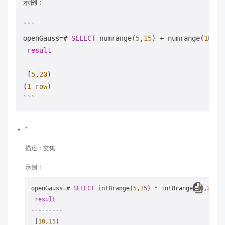
示例：

```

openGauss
=
# 
SELECT
 numrange(
5
,
15
) 
+
 numrange(
10
,
20
result
--------
 [
5
,
20
)

(
1
row
)

*
描述：交集
示例：
openGauss
=
# 
SELECT
 int8range(
5
,
15
) 
*
 int8range(
10
,
20
) 
A
result
---------
 [
10
,
15
)
