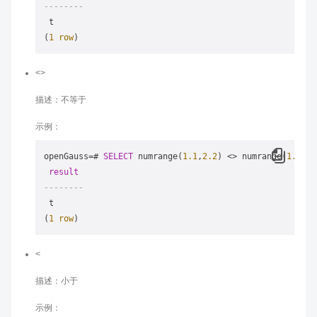
--------
 t

(
1
row
<>
描述：不等于
示例：
openGauss
=
# 
SELECT
 numrange(
1.1
,
2.2
) 
<>
 numrange(
1.1
,
2.
result
--------
 t

(
1
row
<
描述：小于
示例：