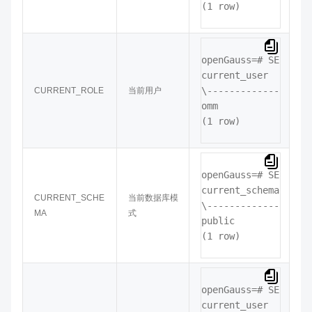
(1 row)
openGauss=# 
SELECT C
current_user

CURRENT_ROLE
当前用户
omm
(1 row)
openGauss=# 
SELECT C
current_schema

CURRENT_SCHE
当前数据库模
\----------------

MA
式
public

(1 row)
openGauss=# 
SELECT C
current_user
