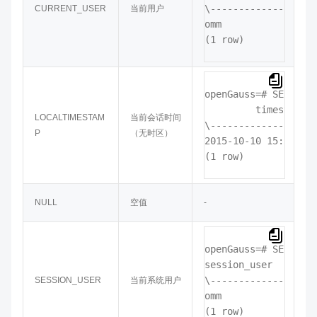
CURRENT_USER
当前用户
omm
(1 row)
openGauss=# 
SELECT L
         timestamp

LOCALTIMESTAM
当前会话时间
\-------------------
P
（无时区）
2015-10-10 15:37:30.
(1 row)
NULL
空值
-
openGauss=# 
SELECT S
session_user

SESSION_USER
当前系统用户
omm
(1 row)