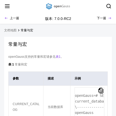
上一篇
下一篇
版本: 7.0.0-RC2
文档地图
常量与宏
常量与宏
openGauss支持的常量和宏请参见
表1
。
表 1
常量和宏
参数
描述
示例
openGauss=# 
SELECT C
current_database

CURRENT_CATAL
\------------------

当前数据库
OG
openGauss
