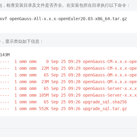
包，检查安装目录及文件是否齐全。在安装包所在目录执行以下命令：
命令，显示类似如下信息：
----  1 omm omm    0 Sep 25 09:29 openGauss-CM-x.x.x-ope
----  1 omm omm  22M Sep 25 09:29 openGauss-CM-x.x.x-ope
----  1 omm omm   65 Sep 25 09:28 openGauss-OM-x.x.x-ope
----  1 omm omm  23M Sep 25 09:28 openGauss-OM-x.x.x-ope
----  1 omm omm   65 Sep 25 09:29 openGauss-Server-x.x.x
----  1 omm omm 105M Sep 25 09:29 openGauss-Server-x.x.x
----  1 omm omm   65 Sep 25 09:26 upgrade_sql.sha256
----  1 omm omm 552K Sep 25 09:26 upgrade_sql.tar.gz