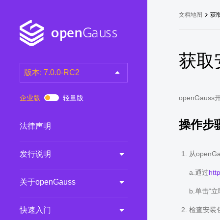
文档地图
获
获取
版本: 7.0.0-RC2
latest
(DEV)
企业版
轻量版
openGau
7.0.0-RC3
(RC)
操作步
7.0.0-RC2
(RC)
法律声明
7.0.0-RC1
(RC)
发行说明
从open
6.0.0
(LTS)
6.0.0-RC1
(RC)
a.通过
htt
关于openGauss
5.1.0
(Preview)
b.单击
5.0.0
(LTS)
快速入门
检查安装
3.0.0
(LTS)