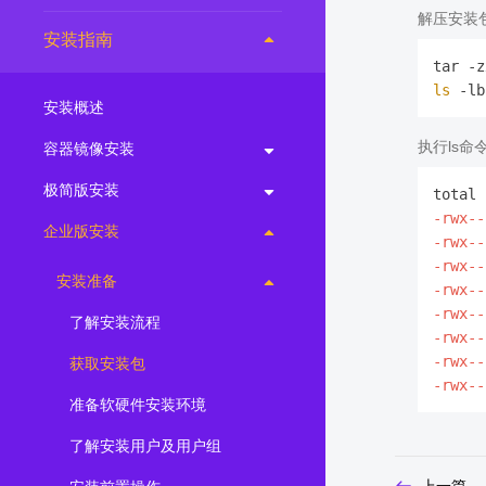
解压安装
2.0.0
(LTS)
安装指南
3.1.1
(EOM)
ls
3.1.0
(EOM)
安装概述
2.1.0
(EOM)
执行ls
容器镜像安装
2.0.1
(EOM)
极简版安装
1.1.0
(EOM)
-rwx--
企业版安装
1.0.1
(EOM)
-rwx--
-rwx--
1.0.0
(EOM)
安装准备
-rwx--
-rwx--
了解安装流程
-rwx--
-rwx--
获取安装包
-rwx--
准备软硬件安装环境
了解安装用户及用户组