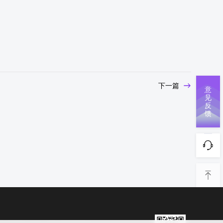
下一篇
意
见
反
馈