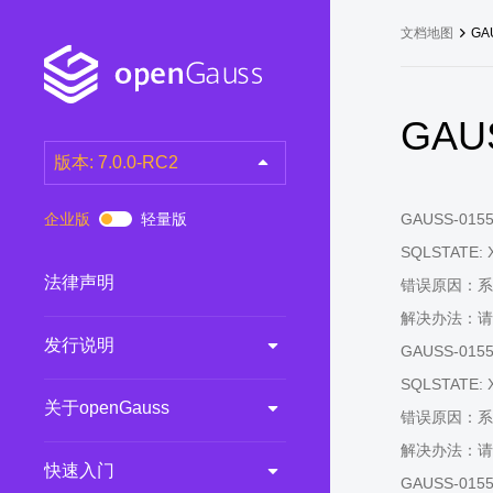
文档地图
GA
GAUS
版本: 7.0.0-RC2
latest
(DEV)
企业版
轻量版
GAUSS-01551: 
7.0.0-RC3
(RC)
SQLSTATE: 
7.0.0-RC2
(RC)
法律声明
错误原因：系
7.0.0-RC1
(RC)
解决办法：请
发行说明
6.0.0
(LTS)
GAUSS-01552:
6.0.0-RC1
(RC)
SQLSTATE: 
关于openGauss
5.1.0
(Preview)
错误原因：系
解决办法：请
5.0.0
(LTS)
快速入门
GAUSS-01553:
3.0.0
(LTS)