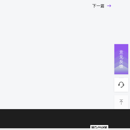
下一篇
意
见
反
馈