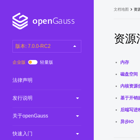
文档地图
资
资源
版本: 7.0.0-RC2
latest
(DEV)
企业版
轻量版
内存
7.0.0-RC3
(RC)
磁盘空间
7.0.0-RC2
(RC)
法律声明
内核资源
7.0.0-RC1
(RC)
发行说明
基于开销
6.0.0
(LTS)
6.0.0-RC1
(RC)
后端写进
关于openGauss
5.1.0
(Preview)
异步IO
5.0.0
(LTS)
快速入门
3.0.0
(LTS)