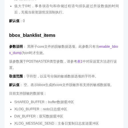
值大于0时，事务块语句和存储过程语句排队超过所设数值的时间
后，无视当前资源情况强制执行。
默认值
：0
bbox_blanklist_items
参数说明
： 黑匣子core文件的脱敏数据选项。此参数只有当
enable_bbo
x_dump
为on时才生效。
该参数属于POSTMASTER类型参数，请参考
表1
中对应设置方法进行设
置。
取值范围
：字符型，以逗号分隔的敏感数据选项的字符串。
默认值
： 空。表示bbox生成的core文件脱敏所有支持的敏感数据项。
目前支持脱敏的数据项：
SHARED_BUFFER：buffer数据缓冲区
XLOG_BUFFER：redo日志缓冲区
DW_BUFFER：双写数据缓冲区
XLOG_MESSAGE_SEND：主备日复制日志发送缓冲区