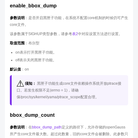
enable_bbox_dump
参数说明
：是否开启黑匣子功能，在系统不配置core机制的时候仍可产生
core文件。
该参数属于SIGHUP类型参数，请参考
表2
中对应设置方法进行设置。
取值范围
：布尔型
on表示打开黑匣子功能。
off表示关闭黑匣子功能。
默认值
：on
须知：
黑匣子功能生成core文件依赖操作系统开放ptrace接
口。若发生权限不足(errno = 1)，请确
保/proc/sys/kernel/yama/ptrace_scope配置合理。
bbox_dump_count
参数说明
：在
bbox_dump_path
定义的路径下，允许存储的openGauss
所产生core文件最大数。超过此数量，旧的core文件会被删除。此参数只