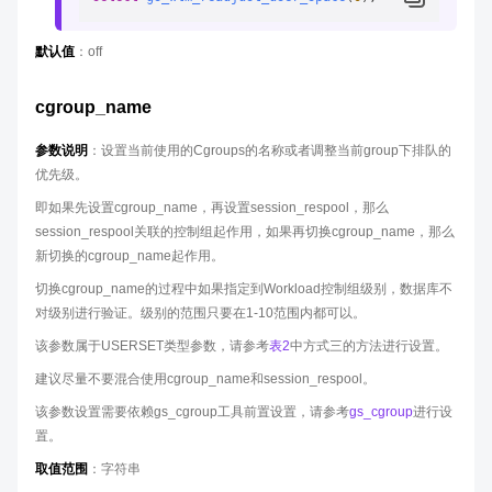
默认值
：off
cgroup_name
参数说明
：设置当前使用的Cgroups的名称或者调整当前group下排队的
优先级。
即如果先设置cgroup_name，再设置session_respool，那么
session_respool关联的控制组起作用，如果再切换cgroup_name，那么
新切换的cgroup_name起作用。
切换cgroup_name的过程中如果指定到Workload控制组级别，数据库不
对级别进行验证。级别的范围只要在1-10范围内都可以。
该参数属于USERSET类型参数，请参考
表2
中方式三的方法进行设置。
建议尽量不要混合使用cgroup_name和session_respool。
该参数设置需要依赖gs_cgroup工具前置设置，请参考
gs_cgroup
进行设
置。
取值范围
：字符串