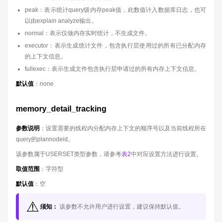
peak：表示统计query级内存peak值，此数值计入数据库日志，也可
以由explain analyze输出。
normal：表示仅做内存实时统计，不生成文件。
executor：表示生成统计文件，包含执行层使用过的所有已分配内存
的上下文信息。
fullexec：表示生成文件包含执行层申请过的所有内存上下文信息。
默认值
：none
memory_detail_tracking
参数说明
：设置需要的线程内分配内存上下文的顺序号以及当前线程所在
query的plannodeid。
该参数属于USERSET类型参数，请参考
表2
中对应设置方法进行设置。
取值范围
：字符型
默认值
：空
须知：
该参数不允许用户进行设置，建议保持默认值。