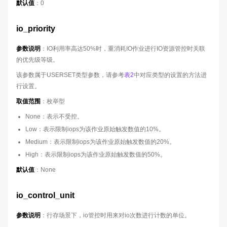
默认值
：0
io_priority
参数说明
：IO利用率高达50%时，重消耗IO作业进行IO资源管控时关联
的优先级等级。
该参数属于USERSET类型参数，请参考
表2
中对应类型的设置的方法进
行设置。
取值范围
：枚举型
None：表示不受控。
Low：表示限制iops为该作业原始触发数值的10%。
Medium：表示限制iops为该作业原始触发数值的20%。
High：表示限制iops为该作业原始触发数值的50%。
默认值
：None
io_control_unit
参数说明
：行存场景下，io管控时用来对io次数进行计数的单位。