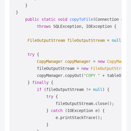
     }  

 }  

public
static
void
copyToFile
(Connection conn
throws
 SQLException, IOException {  

FileOutputStream
fileOutputStream
=
null
;  

try
 {  

CopyManager
copyManager
=
new
CopyManage
          fileOutputStream = 
new
FileOutputStream
(
          copyManager.copyOut(
"COPY "
 + tableOrQue
      } 
finally
 {  

if
 (fileOutputStream != 
null
) {  

try
 {  

                  fileOutputStream.close();  

              } 
catch
 (IOException e) {  

                  e.printStackTrace();  

              }  
