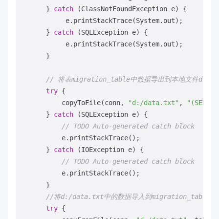
      } 
catch
 (ClassNotFoundException e) { 

           e.printStackTrace(System.out); 

      } 
catch
 (SQLException e) { 

           e.printStackTrace(System.out); 

      } 

// 将表migration_table中数据导出到本地文件d:/dat
try
 {

          copyToFile(conn, 
"d:/data.txt"
, 
"(SELECT
      } 
catch
 (SQLException e) {

// TODO Auto-generated catch block
          e.printStackTrace();

      } 
catch
 (IOException e) {

// TODO Auto-generated catch block
          e.printStackTrace();

      }    

//将d:/data.txt中的数据导入到migration_table_
try
 {
