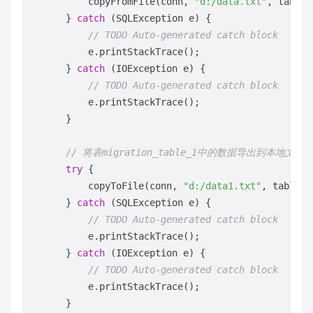
          copyFromFile(conn, 
"d:/data.txt"
, tablen
      } 
catch
 (SQLException e) {

// TODO Auto-generated catch block
          e.printStackTrace();

      } 
catch
 (IOException e) {

// TODO Auto-generated catch block
          e.printStackTrace();

      }  

// 将表migration_table_1中的数据导出到本地文件d:/
try
 {

          copyToFile(conn, 
"d:/data1.txt"
, tablena
      } 
catch
 (SQLException e) {

// TODO Auto-generated catch block
          e.printStackTrace();

      } 
catch
 (IOException e) {

// TODO Auto-generated catch block
          e.printStackTrace();

      }        
