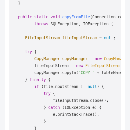
  } 

public
static
void
copyFromFile
(Connection conne
throws
 SQLException, IOException {  

FileInputStream
fileInputStream
=
null
;  

try
 {  

CopyManager
copyManager
=
new
CopyManager
         fileInputStream = 
new
FileInputStream
(fil
         copyManager.copyIn(
"COPY "
 + tableName + 
     } 
finally
 {  

if
 (fileInputStream != 
null
) {  

try
 {  

                 fileInputStream.close();  

             } 
catch
 (IOException e) {  

                 e.printStackTrace();  

             }  

         }  
