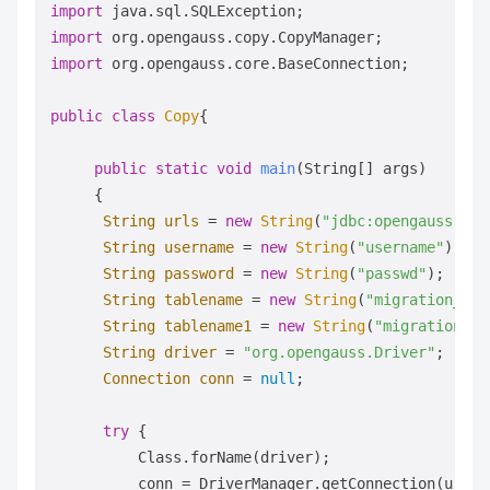
import
import
import
 org.opengauss.core.BaseConnection;

public
class
Copy
{ 

public
static
void
main
(String[] args)
     { 

String
urls
=
new
String
(
"jdbc:opengauss://l
String
username
=
new
String
(
"username"
);   
String
password
=
new
String
(
"passwd"
);     
String
tablename
=
new
String
(
"migration_tab
String
tablename1
=
new
String
(
"migration_ta
String
driver
=
"org.opengauss.Driver"
; 

Connection
conn
=
null
; 

try
 { 

          Class.forName(driver); 

          conn = DriverManager.getConnection(urls,