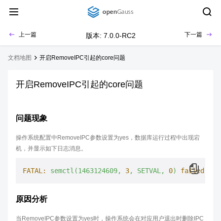
上一篇
下一篇
版本: 7.0.0-RC2
文档地图
开启RemoveIPC引起的core问题
开启RemoveIPC引起的core问题
问题现象
操作系统配置中RemoveIPC参数设置为yes，数据库运行过程中出现宕
机，并显示如下日志消息。
FATAL:
semctl(1463124609,
3
,
SETVAL,
0
)
failed:
In
原因分析
当RemoveIPC参数设置为yes时，操作系统会在对应用户退出时删除IPC