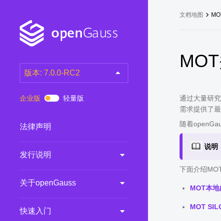
文档地图
M
MO
版本: 7.0.0-RC2
latest
(DEV)
企业版
轻量版
通过大量研究
7.0.0-RC3
(RC)
需求提供了最
7.0.0-RC2
(RC)
随着open
法律声明
7.0.0-RC1
(RC)
说明
发行说明
6.0.0
(LTS)
下面介绍MO
6.0.0-RC1
(RC)
关于openGauss
5.1.0
(Preview)
MOT本
5.0.0
(LTS)
MOT SI
快速入门
3.0.0
(LTS)