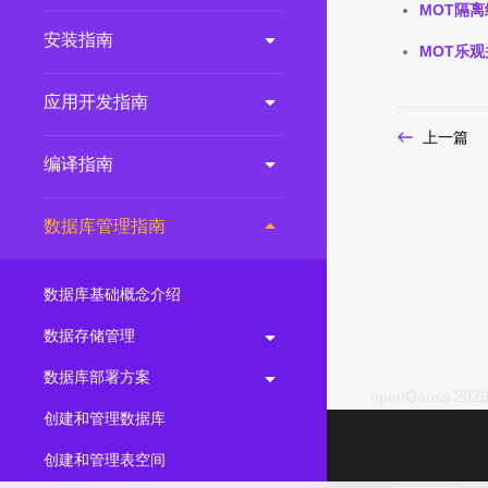
MOT隔离
2.0.0
(LTS)
安装指南
MOT乐
3.1.1
(EOM)
3.1.0
(EOM)
应用开发指南
2.1.0
(EOM)
上一篇
编译指南
2.0.1
(EOM)
1.1.0
(EOM)
数据库管理指南
1.0.1
(EOM)
1.0.0
(EOM)
数据库基础概念介绍
数据存储管理
数据库部署方案
openGauss 2026
创建和管理数据库
创建和管理表空间