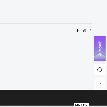
下一篇
意
见
反
馈