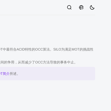
中
中最符合ACID特性的OCC算法。SILO为满足MOT的挑战性
事务之间的争用，从而减少了OCC方法导致的事务中止。
OT简介
所述。