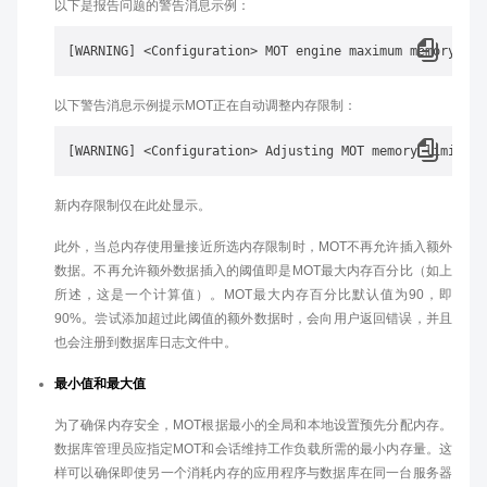
以下是报告问题的警告消息示例：
[WARNING] 
<
Configuration
>
 MOT engine maximum memory def
以下警告消息示例提示MOT正在自动调整内存限制：
[WARNING] 
<
Configuration
>
 Adjusting MOT memory limits: 
新内存限制仅在此处显示。
此外，当总内存使用量接近所选内存限制时，MOT不再允许插入额外
数据。不再允许额外数据插入的阈值即是MOT最大内存百分比（如上
所述，这是一个计算值）。MOT最大内存百分比默认值为90，即
90%。尝试添加超过此阈值的额外数据时，会向用户返回错误，并且
也会注册到数据库日志文件中。
最小值和最大值
为了确保内存安全，MOT根据最小的全局和本地设置预先分配内存。
数据库管理员应指定MOT和会话维持工作负载所需的最小内存量。这
样可以确保即使另一个消耗内存的应用程序与数据库在同一台服务器