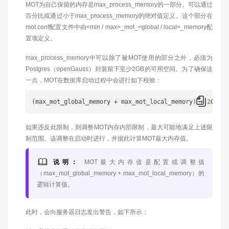
MOT为自己保留的内存是max_process_memory的一部分。可以通过
百分比或通过小于max_process_memory的绝对值定义。这个部分在
mot.conf配置文件中由<min / max>_mot_<global / local>_memory配
置项定义。
max_process_memory中可以除了被MOT使用的部分之外，必须为
Postgres（openGauss）封装留下至少2GB的可用空间。为了确保这
一点，MOT在数据库启动过程中会进行如下校验：
(max_mot_global_memory + max_mot_local_memory) + 
2
如果违反此限制，则调整MOT内存内部限制，最大可能地满足上述限
制范围。该调整在启动时进行，并据此计算MOT最大内存值。
说明：
MOT最大内存值是配置或调整值
（max_mot_global_memory + max_mot_local_memory）的
逻辑计算值。
此时，会向服务器日志发出警告，如下所示：