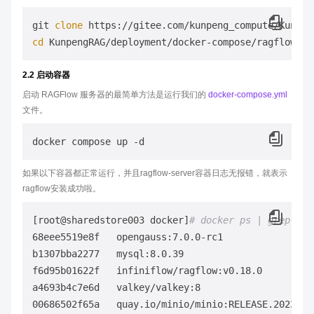
git 
clone
cd
2.2 启动容器
启动 RAGFlow 服务器的最简单方法是运行我们的
docker-compose.yml
文件。
如果以下容器都正常运行，并且ragflow-server容器日志无报错，就表示
ragflow安装成功啦。
[root@sharedstore003 docker]
# docker ps | grep rag
68eee5519e8f   opengauss:7.0.0-rc1                
b1307bba2277   mysql:8.0.39                       
f6d95b01622f   infiniflow/ragflow:v0.18.0         
a4693b4c7e6d   valkey/valkey:8                    
00686502f65a   quay.io/minio/minio:RELEASE.2023-12