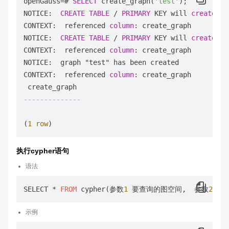
openGauss
=
# 
SELECT
 create_graph(
'test'
);

NOTICE:  
CREATE
TABLE
/
PRIMARY
 KEY will 
create
 im
CONTEXT:  referenced 
column
: create_graph

NOTICE:  
CREATE
TABLE
/
PRIMARY
 KEY will 
create
 im
CONTEXT:  referenced 
column
: create_graph

NOTICE:  graph "test" has been created

CONTEXT:  referenced 
column
: create_graph

--------------
(
1
row
执行cypher语句
语法
SELECT * 
FROM
 cypher(参数
1
 要查询的图空间,  参数
2
 cy
示例