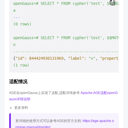
openGauss=#
SELECT
*
FROM
cypher('test',
$$CREATE
a
---
(0
rows)
openGauss=#
SELECT
*
FROM
cypher('test',
$$MATCH
(
n
--------------------------------------------------
{
"id":
844424930131969
, 
"label":
"v"
, 
"properties"
(1
row)
适配情况
AGE在openGauss上实现了适配,适配详情参考
Apache AGE适配openG
auss详情说明
更多资料
更详细的使用方式可以参考AGE的官方文档:
https://age.apache.o
rg/age-manual/master/