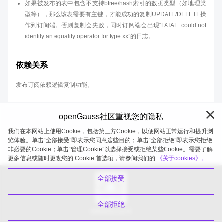
如果被发布的表中包含不支持btree/hash索引的数据类型（如地理类
型等），那么该表需要有主键，才能成功的复制UPDATE/DELETE操
作到订阅端。否则复制会失败，同时订阅端会出现“FATAL: could not
identify an equality operator for type xx”的日志。
依赖关系
发布订阅依赖逻辑复制功能。
openGauss社区重视您的隐私
我们在本网站上使用Cookie，包括第三方Cookie，以便网站正常运行和提升浏
览体验。单击“全部接受”即表示您同意这些目的；单击“全部拒绝”即表示您拒绝
非必要的Cookie；单击“管理Cookie”以选择接受或拒绝某些Cookie。需要了解
openGauss 2026-08-06 19:58:53
更多信息或随时更改您的 Cookie 首选项，请参阅我们的
《关于cookies》。
全部接受
全部拒绝
扫码关注公众号