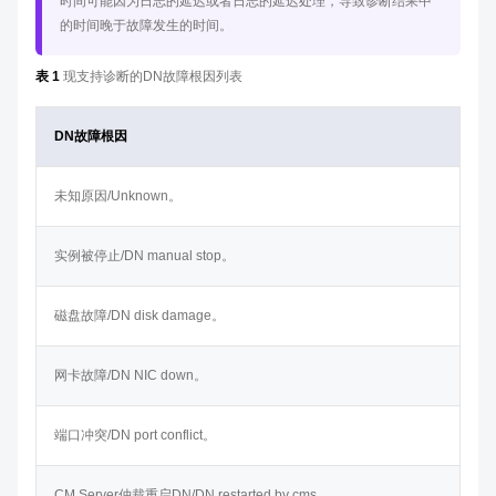
时间可能因为日志的延迟或者日志的延迟处理，导致诊断结果中
的时间晚于故障发生的时间。
表 1
现支持诊断的DN故障根因列表
DN故障根因
未知原因/Unknown。
实例被停止/DN manual stop。
磁盘故障/DN disk damage。
网卡故障/DN NIC down。
端口冲突/DN port conflict。
CM Server仲裁重启DN/DN restarted by cms。