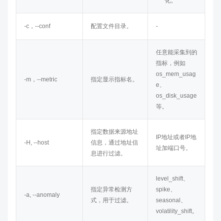
化。
-c，--conf
配置文件目录。
-
任意能采集到的
指标，例如
os_mem_usag
-m，--metric
指定显示指标名。
e、
os_disk_usage
等。
指定数据来源地址
IP地址或者IP地
-H, --host
信息，通过地址信
址加端口号。
息进行过滤。
level_shift、
指定异常检测方
spike、
-a, --anomaly
式，用于过滤。
seasonal、
volatility_shift。