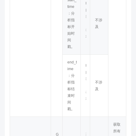
start_
时
time
间
：分
戳
析指
不涉
（
标开
及
毫
始时
秒
间
）
戳。
end_t
时
ime
间
：分
戳
析指
不涉
（
标结
及
毫
束时
秒
间
）
戳。
获取
所有
G
不