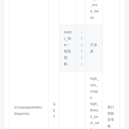
_rea
d_del
ay
metri
s
c_filt
t
er：
r
不涉
筛选
i
及
指
n
标。
g
high_
cpu_
usag
e,
high_
G
执行
/v1/api/app/metric-
threa
E
指标
diagnosis
d_po
T
异常
ol_rat
检