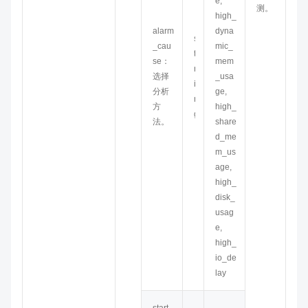
e,
测。
high_
alarm
dyna
s
_cau
mic_
t
se：
mem
r
选择
_usa
i
分析
ge,
n
方
high_
g
法。
share
d_me
m_us
age,
high_
disk_
usag
e,
high_
io_de
lay