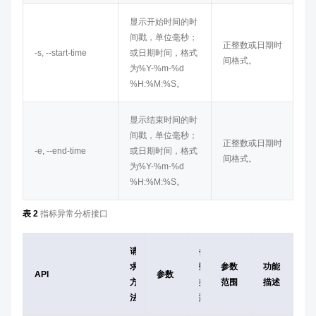
显示开始时间的时
间戳，单位毫秒；
正整数或日期时
-s, --start-time
或日期时间，格式
间格式。
为%Y-%m-%d
%H:%M:%S。
显示结束时间的时
间戳，单位毫秒；
正整数或日期时
-e, --end-time
或日期时间，格式
间格式。
为%Y-%m-%d
%H:%M:%S。
表 2
指标异常分析接口
请
参
求
数
参数
功能
API
参数
方
类
范围
描述
法
型