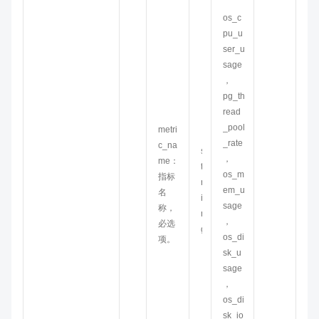
os_c
pu_u
ser_u
sage
，
pg_th
read
_pool
metri
_rate
c_na
s
，
me：
t
os_m
指标
r
em_u
名
i
sage
称，
n
，
必选
g
os_di
项。
sk_u
sage
，
os_di
sk_io