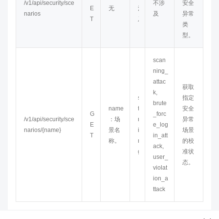
/v1/api/security/sce
不涉
安全
E
无
涉
narios
及
异常
T
及
类
型。
scan
ning_
attac
获取
k,
s
指定
brute
name
t
安全
G
_forc
/v1/api/security/sce
：场
r
异常
E
e_log
narios/{name}
景名
i
场景
T
in_att
称。
n
的校
ack,
g
准状
user_
态。
violat
ion_a
ttack