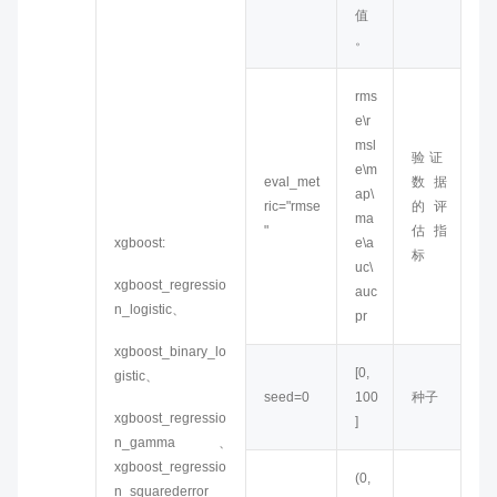
值
。
rms
e\r
msl
验证
e\m
eval_met
数据
ap\
ric="rmse
的评
ma
"
估指
xgboost:
e\a
标
uc\
xgboost_regressio
auc
n_logistic、
pr
xgboost_binary_lo
[0,
gistic、
seed=0
100
种子
xgboost_regressio
]
n_gamma、
xgboost_regressio
(0,
n_squarederror