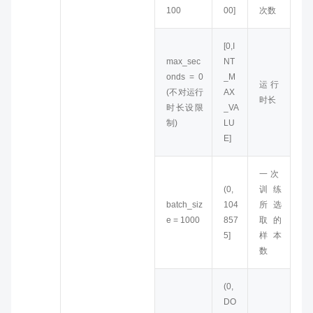
100
00]
次数
[0,I
max_sec
NT
onds = 0
_M
运行
(不对运行
AX
时长
时长设限
_VA
制)
LU
E]
一次
(0,
训练
batch_siz
104
所选
e = 1000
857
取的
5]
样本
数
(0,
DO