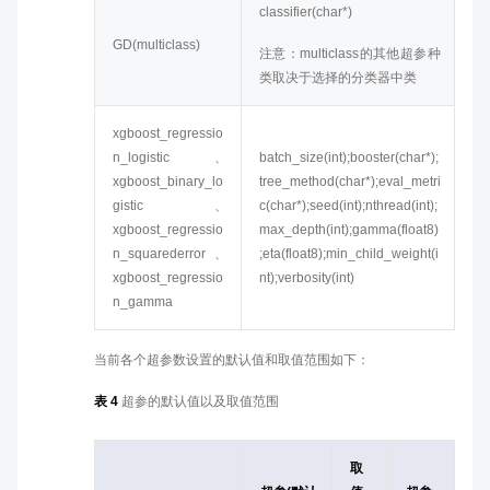
classifier(char*)
GD(multiclass)
注意：multiclass的其他超参种
类取决于选择的分类器中类
xgboost_regressio
n_logistic、
batch_size(int);booster(char*);
xgboost_binary_lo
tree_method(char*);eval_metri
gistic、
c(char*);seed(int);nthread(int);
xgboost_regressio
max_depth(int);gamma(float8)
n_squarederror、
;eta(float8);min_child_weight(i
xgboost_regressio
nt);verbosity(int)
n_gamma
当前各个超参数设置的默认值和取值范围如下：
表 4
超参的默认值以及取值范围
取