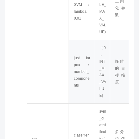
正则
SVM：
LE_
化参
lambda =
MA
数
0.01
X_
VAL
UE)
（0
，
just for
INT
降维
pca：
_M
的目
number_
AX
标维
compone
_VA
度
nts
LU
E]
svm
_cl
assi
ficat
多分
classifier
ion\
类任