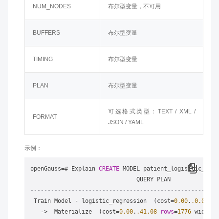
NUM_NODES
布尔型变量，不可用
BUFFERS
布尔型变量
TIMING
布尔型变量
PLAN
布尔型变量
可选格式类型：TEXT / XML /
FORMAT
JSON / YAML
示例：
openGauss
=
# Explain 
CREATE
 MODEL patient_logisitic_regr
-------------------------------------------------------
 Train Model 
-
 logistic_regression  (cost
=
0.00
.
.0
.00
ro
-
>
  Materialize  (cost
=
0.00
.
.41
.08
rows
=
1776
 width
=
1