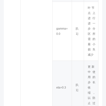
叶节
点上
进行
进一
gamma=
[0,
步分
0.0
1]
区所
需的
最小
损失
减少
更新
中使
用的
步长
[
0,
eta=0.3
收
1
]
缩，
以防
止过