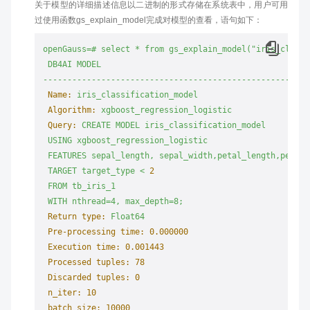
关于模型的详细描述信息以二进制的形式存储在系统表中，用户可用
过使用函数gs_explain_model完成对模型的查看，语句如下：
openGauss=#
select
*
from
gs_explain_model("iris_classi
DB4AI
MODEL
-------------------------------------------------------
Name:
iris_classification_model
Algorithm:
xgboost_regression_logistic
Query:
CREATE
MODEL
iris_classification_model
USING
xgboost_regression_logistic
FEATURES
sepal_length,
sepal_width,petal_length,petal_
TARGET
target_type
<
2
FROM
tb_iris_1
WITH
nthread=4,
max_depth=8;
Return type:
Float64
Pre-processing time:
0.000000
Execution time:
0.001443
Processed tuples:
78
Discarded tuples:
0
n_iter:
10
batch_size:
10000