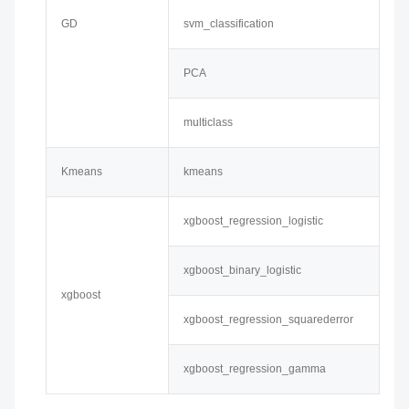
GD
svm_classification
PCA
multiclass
Kmeans
kmeans
xgboost_regression_logistic
xgboost_binary_logistic
xgboost
xgboost_regression_squarederror
xgboost_regression_gamma