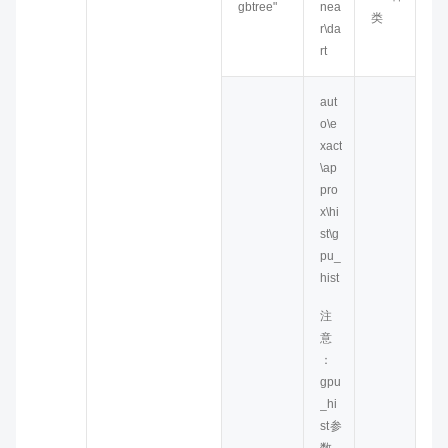
gbtree"
nea
类
r\da
rt
aut
o\e
xact
\ap
pro
x\hi
st\g
pu_
hist
注
意
：
gpu
_hi
st参