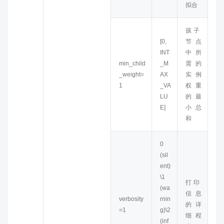
拟合
孩子
[0,
节点
INT
中所
min_child
_M
需的
_weight=
AX
实例
1
_VA
权重
LU
的最
E]
小总
和
0
(sil
ent)
\1
打印
(wa
信息
verbosity
rnin
的详
=1
g)\2
细程
(inf