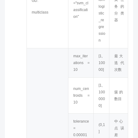
GD:
="svm_cl
logi
务的
assificati
multiclass
stic
分类
on"
_re
器
gre
ssio
n
max_iter
[1,
最大
ations =
100
迭代
10
00]
次数
[1,
num_cen
100
簇的
troids =
000
数目
10
0]
tolerance
中心
(0,1
=
点误
]
0.00001
差