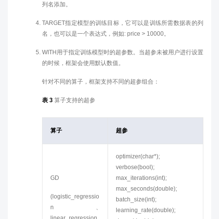
列名添加。
TARGET指定模型的训练目标，它可以是训练所需数据表的列
名，也可以是一个表达式，例如: price > 10000。
WITH用于指定训练模型时的超参数。当超参未被用户进行设置
的时候，框架会使用默认数值。
针对不同的算子，框架支持不同的超参组合：
表 3
算子支持的超参
算子
超参
optimizer(char*);
verbose(bool);
GD
max_iterations(int);
max_seconds(double);
(logistic_regressio
batch_size(int);
n、
learning_rate(double);
linear_regression