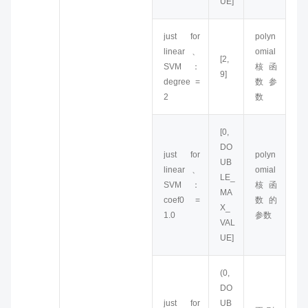
UE]
just for
polyn
linear、
omial
[2,
SVM：
核函
9]
degree =
数参
2
数
[0,
DO
just for
polyn
UB
linear、
omial
LE_
SVM：
核函
MA
coef0 =
数的
X_
1.0
参数
VAL
UE]
(0,
DO
just for
UB