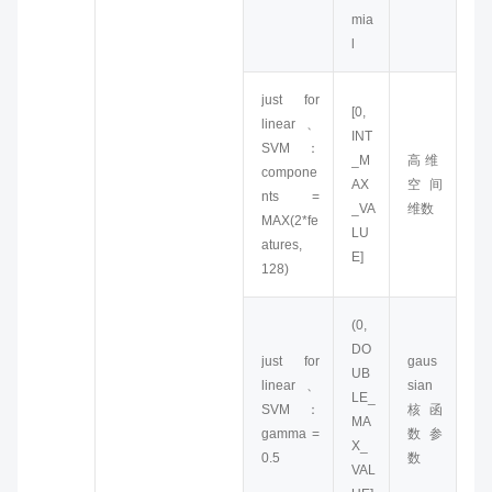
mia
l
just for
[0,
linear、
INT
SVM：
_M
高维
compone
AX
空间
nts =
_VA
维数
MAX(2*fe
LU
atures,
E]
128)
(0,
DO
just for
gaus
UB
linear、
sian
LE_
SVM：
核函
MA
gamma =
数参
X_
0.5
数
VAL