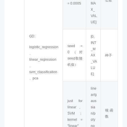
公差
= 0.0005
MA
X_
VAL
UE]
GD:
[0,
INT
seed =
logistic_regression
_M
0（对
、
AX
种子
seed取随
linear_regression
_VA
机值）
、
LU
svm_classification
E]
、pca
line
ar/g
just for
aus
linear、
sia
核函
SVM：
n/p
数
kernel =
oly
"linear"
no