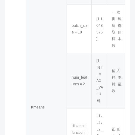
一次
[1,1
训练
batch_siz
048
所选
e = 10
575
取的
]
样本
数
[1,
INT
输入
_M
num_feat
样本
AX
ures = 2
特征
_VA
数
LU
E]
Kmeans
L1\
L2\
distance_
L2_
正则
function =