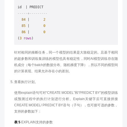
id  
|
-----+---------
84
|
2
85
|
0
86
|
0
(
3
rows
针对相同的推断任务，同一个模型的结果是大致稳定的。且基于相同
的超参数和训练集训练的模型也具有稳定性，同时AI模型训练存在随
机成分（每个batch的数据分布、随机梯度下降），所以不同的模型间
的计算表现、结果允许存在小的差别。
查看执行计划。
使用explain语句可对“CREATE MODEL”和“PREDICT BY”的模型训练
或预测过程中的执行计划进行分析。Explain关键字后可直接拼接
CREATE MODEL/ PREDICT BY语句（子句），也可接可选的参数，
支持的参数如下：
表 5
EXPLAIN支持的参数