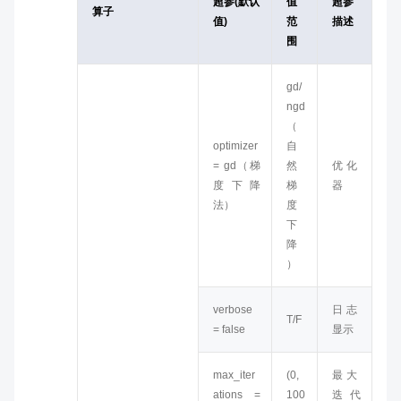
超参(默认
值
超参
算子
值)
范
描述
围
gd/
ngd
（
optimizer
自
= gd（梯
然
优化
度下降
梯
器
法）
度
下
降
）
verbose
日志
T/F
= false
显示
max_iter
(0,
最大
ations =
100
迭代