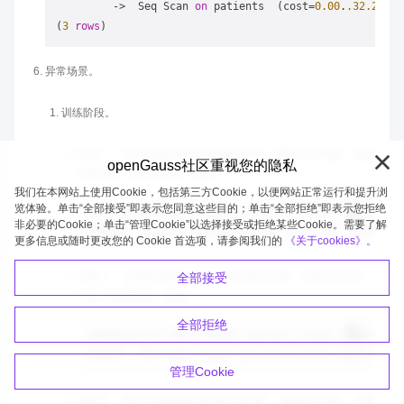
-
>
  Seq Scan 
on
 patients  (cost
=
0.00
.
.32
.20
ro
(
3
rows
异常场景。
训练阶段。
场景一：当超参数的设置超出取值范围，模型训练失败，返回
openGauss社区重视您的隐私
ERROR，并提示错误，例如：
我们在本网站上使用Cookie，包括第三方Cookie，以便网站正常运行和提升浏
览体验。单击“全部接受”即表示您同意这些目的；单击“全部拒绝”即表示您拒绝
openGauss
=
# 
CREATE
 MODEL patient_linear_regression
非必要的Cookie；单击“管理Cookie”以选择接受或拒绝某些Cookie。需要了解
ERROR:  Invalid hyperparameter 
value
for
 optimizer
更多信息或随时更改您的 Cookie 首选项，请参阅我们的
《关于cookies》。
场景二：当模型名称已存在，模型保存失败，返回ERROR，
全部接受
并提示错误原因，例如：
全部拒绝
openGauss
=
# 
CREATE
 MODEL patient_linear_regression
ERROR:  The model name "patient_linear_regression"
管理Cookie
场景三：FEATURE或者TARGETS列是*，返回ERROR，并提