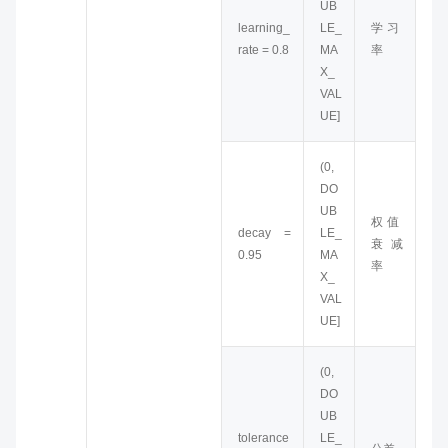
UB
learning_
LE_
学习
rate = 0.8
MA
率
X_
VAL
UE]
(0,
DO
UB
权值
decay =
LE_
衰减
0.95
MA
率
X_
VAL
UE]
(0,
DO
UB
tolerance
LE_