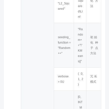
Squ
化方
"L2_Squ
are
法
ared"
d\Li
nf
"Ra
ndo
seeding_
初始
m+
function =
化种
+"\"
"Random
子点
KM
++"
方法
ean
s||"
{ 0,
verbose
冗长
1, 2
= 0U
模式
}
[0,
INT
_M