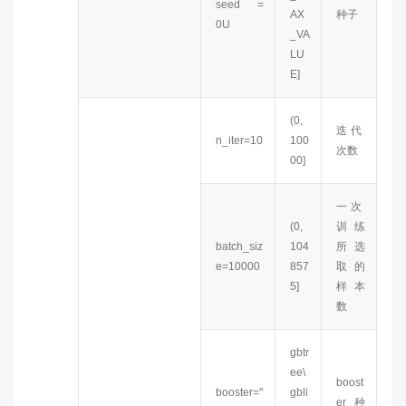
seed =
AX
种子
0U
_VA
LU
E]
(0,
迭代
n_iter=10
100
次数
00]
一次
(0,
训练
batch_siz
104
所选
e=10000
857
取的
5]
样本
数
gbtr
ee\
boost
booster="
gbli
er种