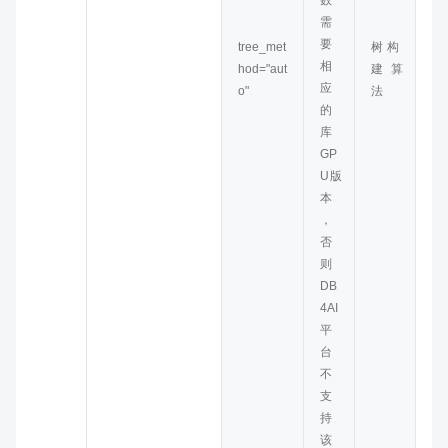
数
需
要
tree_met
树构
相
hod="aut
建算
应
o"
法
的
库
GP
U版
本
，
否
则
DB
4AI
平
台
不
支
持
该