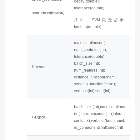
decay(double);
、
tolerance(double)
svm_classification)
其中，SVM限定超参
lambda(double)
max_iterations(int);
num_centroids(int);
tolerance(double);
batch_size(int);
Kmeans
num_features(int);
distance_function(char*);
seeding_function(char*);
verbose(int);seed(int)
batch_size(int);max_iterations
(int);max_seconds(int);toleran
GD(pca)
ce(float8);verbose(bool);numb
er_components(int);seed(int)