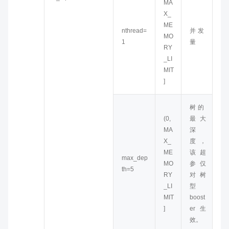
MA
X_
ME
nthread=
并发
MO
1
量
RY
_LI
MIT
]
树的
(0,
最大
MA
深
X_
度，
ME
该超
max_dep
MO
参仅
th=5
RY
对树
_LI
型
MIT
boost
]
er生
效。