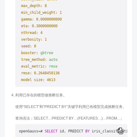
max_depth:
8
min_child_weight:
1
gamma:
0.0000000000
eta:
0.3000000000
nthread:
4
verbosity:
1
seed:
0
booster:
gbtree
tree_method:
auto
eval_metric:
rmse
rmse:
0.2648450136
model size:
4613
利用已存在的模型做推断任务。
使用“SELECT”和“PREDICT BY”关键字利用已有模型完成推断任务。
查询语法：SELECT…PREDICT BY…(FEATURES…)…FROM…;
openGauss
=
# 
SELECT
 id, PREDICT 
BY
 iris_classification (