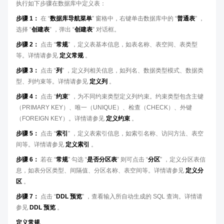
执行如下步骤在数据库中定义表：
步骤 1：
在 “
数据库导航菜单
” 窗格中，右键单击数据库中的 “
普通表
” ，
选择 “
创建表
” ，弹出 “
创建表
” 对话框。
步骤 2：
点击 “
常规
” ，定义表基本信息，如表名称、表空间、表类型
等。详情请参见
定义常规
。
步骤 3：
点击 “
列
” ，定义列相关信息，如列名、数据类型模式、数据类
型、列约束等。详情请参见
定义列
。
步骤 4：
点击 “
约束
” ，为不同约束类型定义列约束。约束类型包含主键
（PRIMARY KEY）、唯一（UNIQUE）、检查（CHECK）、外键
（FOREIGN KEY）。详情请参见
定义约束
。
步骤 5：
点击 “
索引
” ，定义表索引信息，如索引名称、访问方法、表空
间等。详情请参见
定义索引
。
步骤 6：
若在 “
常规
” 勾选 “
是否分区表
” 则可点击 “
分区
” ，定义分区表信
息，如表分区类型、间隔值、分区名称、表空间等。详情请参见
定义分
区
。
步骤 7：
点击 “
DDL 预览
” ，查看输入所自动生成的 SQL 查询。详情请
参见
DDL 预览
。
定义常规