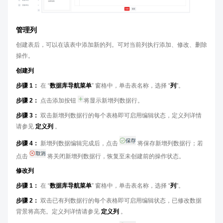
管理列
创建表后，可以在该表中添加新的列。可对当前列执行添加、修改、删除
操作。
创建列
步骤 1：
在 “
数据库导航菜单
” 窗格中，单击表名称，选择 “
列
"。
步骤 2：
点击添加按钮
将显示新增列数据行。
步骤 3：
双击新增列数据行的每个表格即可启用编辑状态，定义列详情
请参见
定义列
。
步骤 4：
新增列数据编辑完成后，点击
将保存新增列数据行；若
点击
将关闭新增列数据行，恢复至未创建前的操作状态。
修改列
步骤 1：
在 “
数据库导航菜单
” 窗格中，单击表名称，选择 “
列
"。
步骤 2：
双击已有列数据行的每个表格即可启用编辑状态，已修改数据
背景将高亮。定义列详情请参见
定义列
。