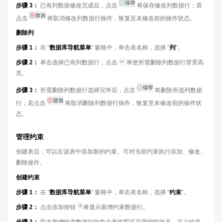
步骤 3：
已有列数据修改完成后，点击
将保存修改列数据行；若
点击
将取消修改列数据行操作，恢复至未修改前的操作状态。
删除列
步骤 1：
在 “
数据库导航菜单
” 窗格中，单击表名称，选择 “
列
"。
步骤 2：
单击选择已有列数据行，点击
将使所需删除列数据行背景高
亮。
步骤 3：
所需删除列数据行选择完毕后，点击
将删除所选列数据
行；若点击
将取消删除列数据行操作，恢复至未修改前的操作状
态。
管理约束
创建表后，可以在该表中添加新的约束。可对当前约束执行添加、修改、
删除操作。
创建约束
步骤 1：
在 “
数据库导航菜单
” 窗格中，单击表名称，选择 “
约束
"。
步骤 2：
点击添加按钮
将显示新增约束数据行。
步骤 3：
双击新增约束数据行的每个表格即可启用编辑状态，定义约束