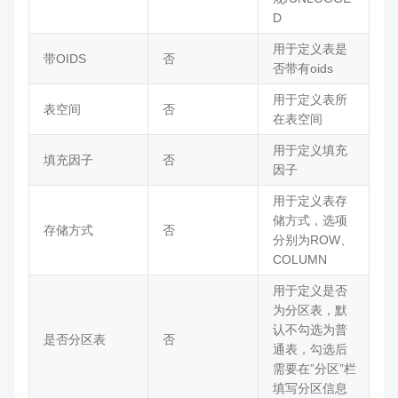
D
用于定义表是
带OIDS
否
否带有oids
用于定义表所
表空间
否
在表空间
用于定义填充
填充因子
否
因子
用于定义表存
储方式，选项
存储方式
否
分别为ROW、
COLUMN
用于定义是否
为分区表，默
认不勾选为普
是否分区表
否
通表，勾选后
需要在”分区”栏
填写分区信息