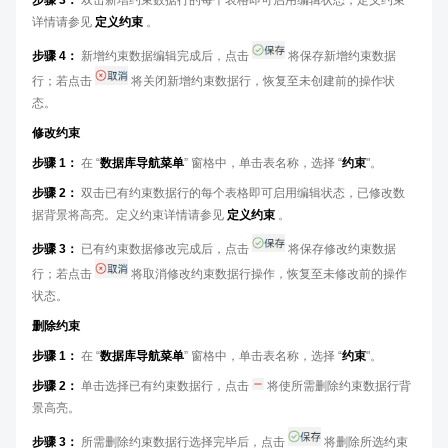
详情请参见
定义约束
。
步骤 4：
新增约束数据编辑完成后，点击
将保存新增约束数据
行；若点击
将关闭新增约束数据行，恢复至未创建前的操作状
态。
修改约束
步骤 1：
在 “
数据库导航菜单
” 窗格中，单击表名称，选择 “
约束
"。
步骤 2：
双击已有约束数据行的每个表格即可启用编辑状态，已修改数
据背景将高亮。定义约束详情请参见
定义约束
。
步骤 3：
已有约束数据修改完成后，点击
将保存修改约束数据
行；若点击
将取消修改约束数据行操作，恢复至未修改前的操作
状态。
删除约束
步骤 1：
在 “
数据库导航菜单
” 窗格中，单击表名称，选择 “
约束
"。
步骤 2：
单击选择已有约束数据行，点击
将使所需删除约束数据行背
景高亮。
步骤 3：
所需删除约束数据行选择完毕后，点击
将删除所选约束