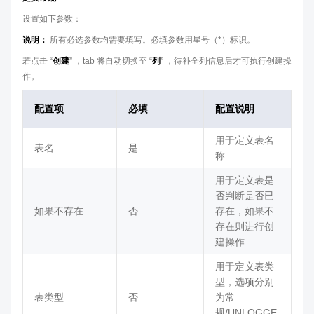
设置如下参数：
说明：
所有必选参数均需要填写。必填参数用星号（*）标识。
若点击 “
创建
” ，tab 将自动切换至 “
列
” ，待补全列信息后才可执行创建操
作。
配置项
必填
配置说明
用于定义表名
表名
是
称
用于定义表是
否判断是否已
如果不存在
否
存在，如果不
存在则进行创
建操作
用于定义表类
型，选项分别
表类型
否
为常
规/UNLOGGE