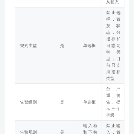
灰状态
禁止选
择，置
灰状
态，分
指标和
规则类型
是
单选框
日志两
种类
型，目
前只支
持指标
类型
分严
重、警
告警级别
是
单选框
告、提
示三个
等级
输入框
禁止输
告警规则
是
和下拉
入，置