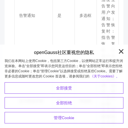
告警向
用户发
告警通知
是
多选框
通知；
告警恢
复时：
指告警
恢复
时，向
openGauss社区重视您的隐私
用户发
我们在本网站上使用Cookie，包括第三方Cookie，以便网站正常运行和提升浏
通知
览体验。单击“全部接受”即表示您同意这些目的；单击“全部拒绝”即表示您拒绝
非必要的Cookie；单击“管理Cookie”以选择接受或拒绝某些Cookie。需要了解
已经进
更多信息或随时更改您的 Cookie 首选项，请参阅我们的
《关于cookies》。
行告警
通知
全部接受
后，再
次触发
是否重复告警
是
单选框
全部拒绝
告警，
是否需
要继续
管理Cookie
发送通