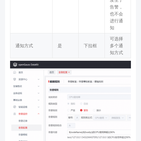
告警，
也不会
进行通
知
可选择
通知方式
是
下拉框
多个通
知方式