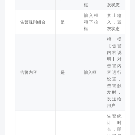
框
灰状态
输入框
禁止输
告警规则组合
是
和下拉
入，置
框
灰状态
根据
【告警
内容说
明】对
告警内
告警内容
是
输入框
容进行
设置，
告警触
发时，
发送给
用户
告警统
计时
长，即