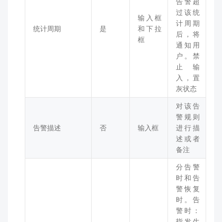
告警超
过该统
输入框
计周期
统计周期
是
和下拉
后，将
框
通知用
户。禁
止输
入，置
灰状态
对该告
警规则
告警描述
否
输入框
进行描
述或者
备注
分告警
时和告
警恢复
时。告
警时：
指发生