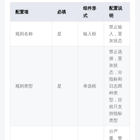
组件形
配置说
配置项
必填
式
明
禁止输
规则名称
是
输入框
入，置
灰状态
禁止选
择，置
灰状
态，分
指标和
规则类型
是
单选框
日志两
种类
型，目
前只支
持指标
类型
分严
重、警