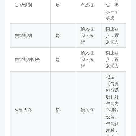
告警级别
是
单选框
告、提
示三个
等级
输入框
禁止输
告警规则
是
和下拉
入，置
框
灰状态
输入框
禁止输
告警规则组合
是
和下拉
入，置
框
灰状态
根据
【告警
内容说
明】对
告警内
告警内容
是
输入框
容进行
设置，
告警触
发时，