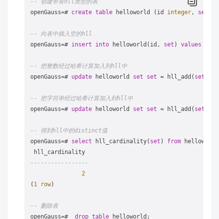
-- 创建带有hll类型的表
openGauss
=
# 
create
table
 helloworld (id 
integer
, 
set
 hl
-- 向表中插入空的hll
openGauss
=
# 
insert
into
 helloworld(id, 
set
) 
values
 (
1
, 
-- 把整数经过哈希计算加入到hll中
openGauss
=
# 
update
 helloworld 
set
set
=
 hll_add(
set
, hl
-- 把字符串经过哈希计算加入到hll中
openGauss
=
# 
update
 helloworld 
set
set
=
 hll_add(
set
, hl
-- 得到hll中的distinct值
openGauss
=
# 
select
 hll_cardinality(
set
) 
from
 helloworld
-----------------
2
(
1
row
)

-- 删除表
openGauss
=
#  
drop
table