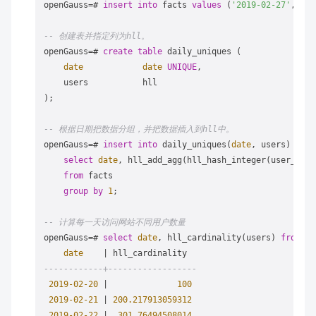
openGauss
=
# 
insert
into
 facts 
values
 (
'2019-02-27'
, gen
-- 创建表并指定列为hll。
openGauss
=
# 
create
table
 daily_uniques (

date
date
UNIQUE
,

    users           hll

);

-- 根据日期把数据分组，并把数据插入到hll中。
openGauss
=
# 
insert
into
 daily_uniques(
date
, users)

select
date
, hll_add_agg(hll_hash_integer(user_id))

from
 facts

group
by
1
;

-- 计算每一天访问网站不同用户数量
openGauss
=
# 
select
date
, hll_cardinality(users) 
from
 da
date
|
------------+------------------
2019
-02
-20
|
100
2019
-02
-21
|
200.217913059312
2019
-02
-22
|
301.76494508014