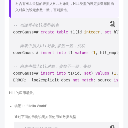
对含有HLL类型的表插入HLL对象时，HLL类型的设定参数须同插
入对象的设定参数一致，否则报错。
-- 创建带有hll类型的表
openGauss
=
# 
create
table
 t1(id 
integer
, 
set
 hll(
14
-- 向表中插入hll对象,参数一致，成功
openGauss
=
# 
insert
into
 t1 
values
 (
1
, hll_empty(
14
-- 向表中插入hll对象，参数不一致，失败
openGauss
=
# 
insert
into
 t1(id, 
set
) 
values
 (
1
, hll
ERROR:  log2explicit does 
not
match
: source 
is
5
a
HLL的应用场景。
场景1：“Hello World”
通过下面的示例说明如何使用hll数据类型：