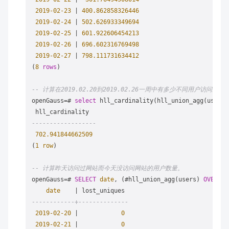
2019
-02
-23
|
400.862858326446
2019
-02
-24
|
502.626933349694
2019
-02
-25
|
601.922606454213
2019
-02
-26
|
696.602316769498
2019
-02
-27
|
798.111731634412
(
8
rows
)

-- 计算在2019.02.20到2019.02.26一周中有多少不同用户访问过网
openGauss
=
# 
select
 hll_cardinality(hll_union_agg(users)
------------------
702.941844662509
(
1
row
)

-- 计算昨天访问过网站而今天没访问网站的用户数量。
openGauss
=
# 
SELECT
date
, (#hll_union_agg(users) 
OVER
 tw
date
|
------------+--------------
2019
-02
-20
|
0
2019
-02
-21
|
0