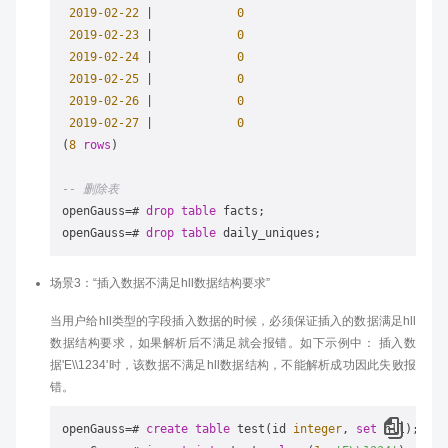
2019
-02
-22
|
0
2019
-02
-23
|
0
2019
-02
-24
|
0
2019
-02
-25
|
0
2019
-02
-26
|
0
2019
-02
-27
|
0
(
8
rows
)

-- 删除表
openGauss
=
# 
drop
table
 facts;

openGauss
=
# 
drop
table
场景3：“插入数据不满足hll数据结构要求”
当用户给hll类型的字段插入数据的时候，必须保证插入的数据满足hll
数据结构要求，如果解析后不满足就会报错。如下示例中： 插入数
据'E\\1234'时，该数据不满足hll数据结构，不能解析成功因此失败报
错。
openGauss
=
# 
create
table
 test(id 
integer
, 
set
 hll);
