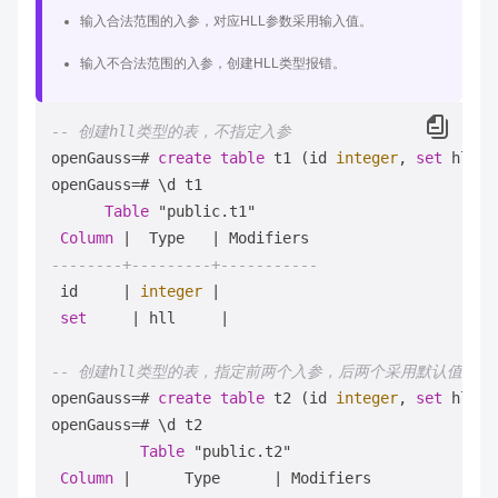
输入合法范围的入参，对应HLL参数采用输入值。
输入不合法范围的入参，创建HLL类型报错。
-- 创建hll类型的表，不指定入参
openGauss
=
# 
create
table
 t1 (id 
integer
, 
set
 hll);

openGauss
=
# \d t1

Table
 "public.t1"

Column
|
  Type   
|
--------+---------+-----------
 id     
|
integer
|
set
|
 hll     
|
-- 创建hll类型的表，指定前两个入参，后两个采用默认值
openGauss
=
# 
create
table
 t2 (id 
integer
, 
set
 hll(
1
openGauss
=
# \d t2

Table
 "public.t2"

Column
|
      Type      
|