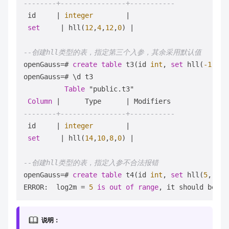
--------+----------------+-----------
 id     
|
integer
|
set
|
 hll(
12
,
4
,
12
,
0
) 
|
--创建hll类型的表，指定第三个入参，其余采用默认值
openGauss
=
# 
create
table
 t3(id 
int
, 
set
 hll(
-1
,
-1
,
openGauss
=
# \d t3

Table
 "public.t3"

Column
|
      Type      
|
--------+----------------+-----------
 id     
|
integer
|
set
|
 hll(
14
,
10
,
8
,
0
) 
|
--创建hll类型的表，指定入参不合法报错
openGauss
=
# 
create
table
 t4(id 
int
, 
set
 hll(
5
,
-1
));
ERROR:  log2m 
=
5
is
out
of
range
, it should be 
in
说明：