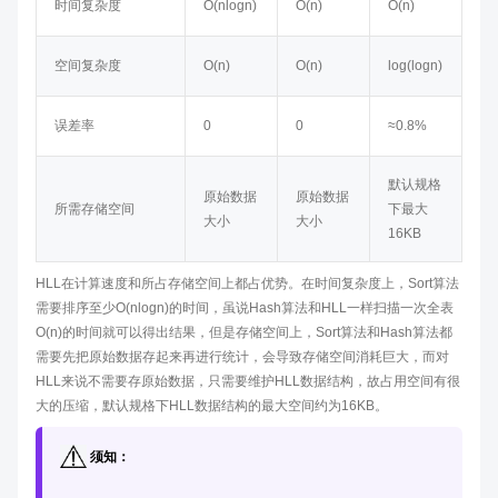
时间复杂度
O(nlogn)
O(n)
O(n)
空间复杂度
O(n)
O(n)
log(logn)
误差率
0
0
≈0.8%
默认规格
原始数据
原始数据
所需存储空间
下最大
大小
大小
16KB
HLL在计算速度和所占存储空间上都占优势。在时间复杂度上，Sort算法
需要排序至少O(nlogn)的时间，虽说Hash算法和HLL一样扫描一次全表
O(n)的时间就可以得出结果，但是存储空间上，Sort算法和Hash算法都
需要先把原始数据存起来再进行统计，会导致存储空间消耗巨大，而对
HLL来说不需要存原始数据，只需要维护HLL数据结构，故占用空间有很
大的压缩，默认规格下HLL数据结构的最大空间约为16KB。
须知：