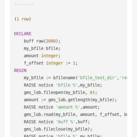
--------
(
1
row
)

DECLARE
    buff raw(
2000
);

    my_bfile bfile;

    amount 
integer
;

    f_offset 
integer
 :
=
1
BEGIN
    my_bfile :
=
 bfilename(
'bfile_test_dir'
,
'regres
    RAISE notice 
'bfile %'
,my_bfile;

    gms_lob.fileopen(my_bfile, 
0
);

    amount :
=
 gms_lob.getlength(my_bfile);

    RAISE notice 
'amount %'
,amount;

    gms_lob.read(my_bfile, amount, f_offset, buff);
    RAISE notice 
'buff %'
,buff;

    gms_lob.fileclose(my_bfile);

    RAISE notice 
'bfile %'
,my_bfile;
