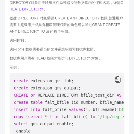
DIRECTORY对象用于映射文件系统路径到数据库内的逻辑名称，详情
C
REATE DIRECTORY
。
创建 DIRECTORY 对象需要 CREATE ANY DIRECTORY 权限,普通用户
需要由超级用户或具有相应管理权限的角色可以通过GRANT CREATE
ANY DIRECTORY TO user 授予权限。
访问控制：
访问 bfile 数据需要适当的文件系统权限和数据库权限。
数据库用户需有 READ 权限才能访问 DIRECTORY 对象。
示例：
create
create
CREATE
or
 REPLACE DIRECTORY bfile_test_dir 
AS
'/tm
create
table
insert
into
 falt_bfile 
values
(
1
, bfilename(
'bfile_
copy
 (
select
*
from
 falt_bfile) 
to
'/tmp/regress_b
select
 gms_output.enable;
