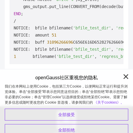
    gms_output.put_line(CONVERT_FROM(decode(buff,
'
END
/
NOTICE:  bfile bfilename(
'bfile_test_dir'
, 
'regres
NOTICE:  amount 
51
NOTICE:  buff 
31096266696
C656E616D6528276266696C65
NOTICE:  bfile bfilename(
'bfile_test_dir'
, 
'regres
1
	bfilename(
'bfile_test_dir'
, 
'regress_bfile
openGauss社区重视您的隐私
我们在本网站上使用Cookie，包括第三方Cookie，以便网站正常运行和提升浏
览体验。单击“全部接受”即表示您同意这些目的；单击“全部拒绝”即表示您拒绝
非必要的Cookie；单击“管理Cookie”以选择接受或拒绝某些Cookie。需要了解
openGauss 2026-08-05 20:05:21
更多信息或随时更改您的 Cookie 首选项，请参阅我们的
《关于cookies》。
全部接受
全部拒绝