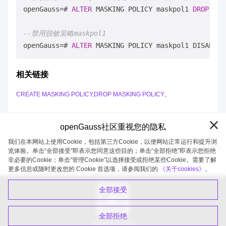
openGauss
=
# 
ALTER
 MASKING POLICY maskpol1 
DROP
FIL
--禁用脱敏策略maskpol1
openGauss
=
# 
ALTER
相关链接
CREATE MASKING POLICY
,
DROP MASKING POLICY
。
openGauss社区重视您的隐私
我们在本网站上使用Cookie，包括第三方Cookie，以便网站正常运行和提升浏
览体验。单击“全部接受”即表示您同意这些目的；单击“全部拒绝”即表示您拒绝
非必要的Cookie；单击“管理Cookie”以选择接受或拒绝某些Cookie。需要了解
openGauss 2026-08-08 20:04:56
更多信息或随时更改您的 Cookie 首选项，请参阅我们的
《关于cookies》。
全部接受
全部拒绝
扫码关注公众号