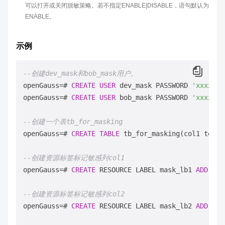
可以打开或关闭脱敏策略。若不指定ENABLE|DISABLE，语句默认为
ENABLE。
示例
--创建dev_mask和bob_mask用户。
openGauss
=
# 
CREATE
USER
 dev_mask PASSWORD 
'xxxxxxx
openGauss
=
# 
CREATE
USER
 bob_mask PASSWORD 
'xxxxxxx
--创建一个表tb_for_masking
openGauss
=
# 
CREATE
TABLE
 tb_for_masking(col1 text,
--创建资源标签标记敏感列col1
openGauss
=
# 
CREATE
 RESOURCE LABEL mask_lb1 
ADD
COL
--创建资源标签标记敏感列col2
openGauss
=
# 
CREATE
 RESOURCE LABEL mask_lb2 
ADD
COL