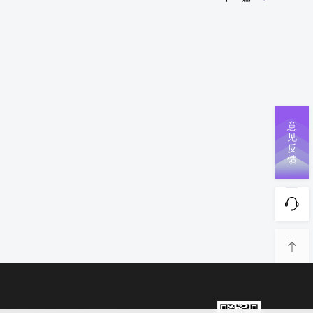
意
见
反
馈