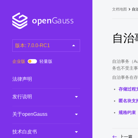
文档地图
自
自治
版本: 7.0.0-RC1
latest
(DEV)
企业版
轻量版
自治事务（A
7.0.0-RC3
(RC)
务也不受主事
7.0.0-RC2
(RC)
自治事务在存储
法律声明
7.0.0-RC1
(RC)
存储过程
发行说明
6.0.0
(LTS)
匿名块支
6.0.0-RC1
(RC)
规格约束
关于openGauss
5.1.0
(Preview)
5.0.0
(LTS)
技术白皮书
3.0.0
(LTS)
上一篇