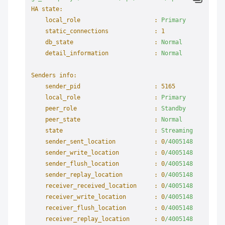
HA state:
local_role                     :
Primary
static_connections             :
1
db_state                       :
Normal
detail_information             :
Normal
Senders info:
sender_pid                     :
5165
local_role                     :
Primary
peer_role                      :
Standby
peer_state                     :
Normal
state                          :
Streaming
sender_sent_location           :
0
/4005148
sender_write_location          :
0
/4005148
sender_flush_location          :
0
/4005148
sender_replay_location         :
0
/4005148
receiver_received_location     :
0
/4005148
receiver_write_location        :
0
/4005148
receiver_flush_location        :
0
/4005148
receiver_replay_location       :
0
/4005148