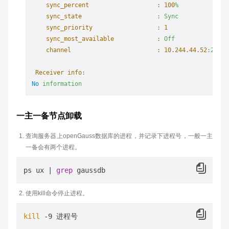
sync_percent                   :
100
%
sync_state                     :
Sync
sync_priority                  :
1
sync_most_available            :
Off
channel                        :
10.244
.44
.52
:27001
Receiver info:
No
information
一主一备节点卸载
查询服务器上openGauss数据库的进程，并记录下进程号，一般一主
一备会有两个进程。
ps ux | 
grep
使用kill命令停止进程。
kill