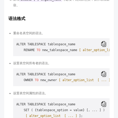
容。
语法格式
重命名表空间的语法。
ALTER TABLESPACE tablespace_name 

    RENAME 
TO
 new_tablespace_name 
[ alter_option_list  
设置表空间所有者的语法。
ALTER TABLESPACE tablespace_name 

    OWNER 
TO
 new_owner 
[ alter_option_list  [ ... ]
设置表空间属性的语法。
ALTER TABLESPACE tablespace_name 

    SET ( {tablespace_option = value} [, ... ] )

[ alter_option_list  [ ... ]