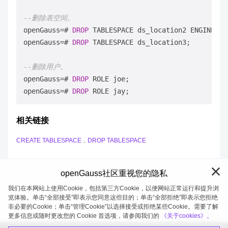
--删除表空间。
openGauss
=
# 
DROP
 TABLESPACE ds_location2 ENGINE 
=
openGauss
=
# 
DROP
 TABLESPACE ds_location3;

--删除用户。
openGauss
=
# 
DROP
 ROLE joe;

openGauss
=
# 
DROP
相关链接
CREATE TABLESPACE
，
DROP TABLESPACE
openGauss社区重视您的隐私
我们在本网站上使用Cookie，包括第三方Cookie，以便网站正常运行和提升浏
览体验。单击“全部接受”即表示您同意这些目的；单击“全部拒绝”即表示您拒绝
非必要的Cookie；单击“管理Cookie”以选择接受或拒绝某些Cookie。需要了解
openGauss 2026-08-05 20:05:21
更多信息或随时更改您的 Cookie 首选项，请参阅我们的
《关于cookies》。