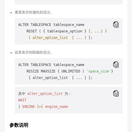
重置表空间属性的语法。
ALTER TABLESPACE tablespace_name 

    RESET ( { tablespace_option } 
[, ...]
 )

[ alter_option_list  [ ... ]
设置表空间限额的语法。
ALTER TABLESPACE tablespace_name 

    RESIZE MAXSIZE { UNLIMITED | 
'space_size'
}

其中 
alter_option_list
WAIT
| 
ENGINE
[=]
engine_name
参数说明