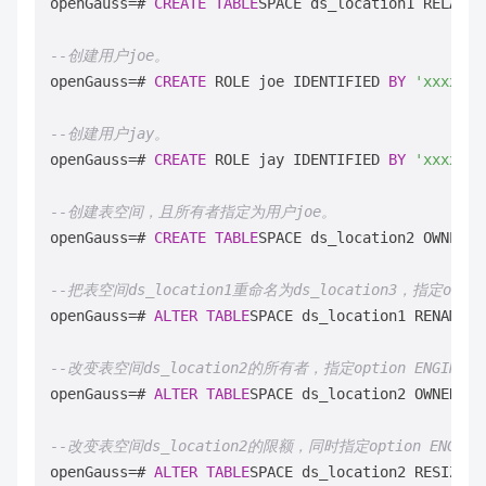
openGauss
=
# 
CREATE
TABLE
SPACE ds_location1 RELATIV
--创建用户joe。
openGauss
=
# 
CREATE
 ROLE joe IDENTIFIED 
BY
'xxxxxxx
--创建用户jay。
openGauss
=
# 
CREATE
 ROLE jay IDENTIFIED 
BY
'xxxxxxx
--创建表空间，且所有者指定为用户joe。
openGauss
=
# 
CREATE
TABLE
SPACE ds_location2 OWNER j
--把表空间ds_location1重命名为ds_location3，指定op
openGauss
=
# 
ALTER
TABLE
SPACE ds_location1 RENAME 
T
--改变表空间ds_location2的所有者，指定option ENGI
openGauss
=
# 
ALTER
TABLE
SPACE ds_location2 OWNER 
TO
--改变表空间ds_location2的限额，同时指定option ENGI
openGauss
=
# 
ALTER
TABLE
SPACE ds_location2 RESIZE M