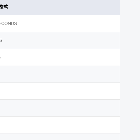
值格式
ECONDS
S
S