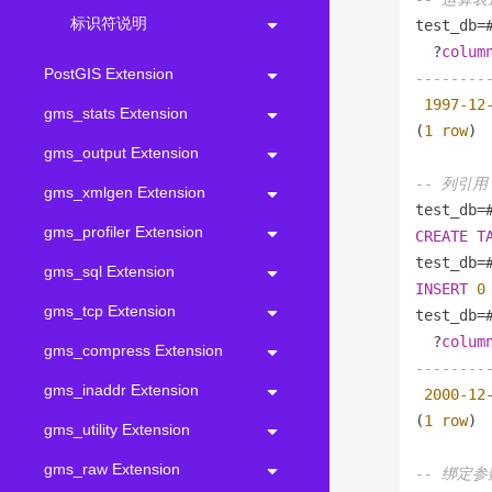
标识符说明
test_db
=
  ?
colum
PostGIS Extension
--------
1997
-12
gms_stats Extension
(
1
row
)

gms_output Extension
-- 列引用
gms_xmlgen Extension
test_db
=
gms_profiler Extension
CREATE
T
test_db
=
gms_sql Extension
INSERT
0
gms_tcp Extension
test_db
=
  ?
colum
gms_compress Extension
--------
gms_inaddr Extension
2000
-12
(
1
row
)

gms_utility Extension
gms_raw Extension
-- 绑定参