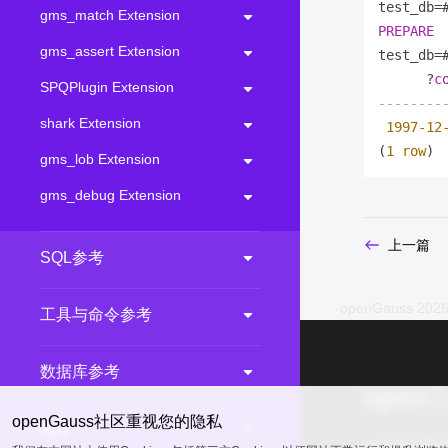
test_db
=
gms_match Extension
PREPARE
gms_assert Extension
test_db
=
      ?
c
SPQPlugin Extension
--------
shark Extension
1997
-12
(
1
row
gms_lob Extension
gms_debug Extension
上一篇
SQL参考
openGauss 2026
工具与命令参考
数据库参考
openGauss社区重视您的隐私
附录
common@publ