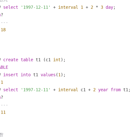
# 
select
'1997-12-11'
+
interval
1
+
2
*
3
day
;

n
----
-18
# 
create
table
 t1 (c1 
int
ABLE
# 
insert
into
 t1 
values
(
1
1
# 
select
'1997-12-11'
+
interval
 c1 
+
2
year
from
 t1;

n
----
-11
数