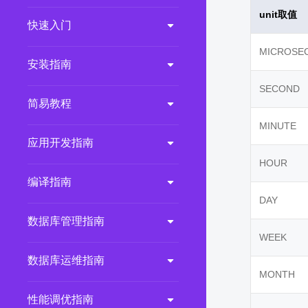
unit取值
2.0.0
(LTS)
快速入门
3.1.1
(EOM)
MICROSE
3.1.0
(EOM)
安装指南
2.1.0
(EOM)
SECOND
简易教程
2.0.1
(EOM)
MINUTE
1.1.0
(EOM)
应用开发指南
1.0.1
(EOM)
HOUR
1.0.0
(EOM)
编译指南
DAY
数据库管理指南
WEEK
数据库运维指南
MONTH
性能调优指南