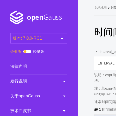
文档地图
时
时间
版本: 7.0.0-RC1
latest
(DEV)
企业版
轻量版
inter
7.0.0-RC3
(RC)
INTERVAL
7.0.0-RC2
(RC)
法律声明
7.0.0-RC1
(RC)
说明：expr
法。
发行说明
6.0.0
(LTS)
注：若exp
6.0.0-RC1
(RC)
unit为DAY
关于openGauss
5.1.0
(Preview)
通常时间间隔表
5.0.0
(LTS)
表 1
时间间隔
技术白皮书
3.0.0
(LTS)