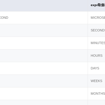
expr取
COND
MICROS
SECOND
MINUTE
HOURS
DAYS
WEEKS
MONTHS