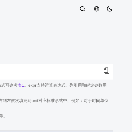
中
值格式可参考
表1
。expr支持运算表达式、列引用和绑定参数用
从右到左依次填充到unit对应标准形式中。例如：对于时间单位
)等。