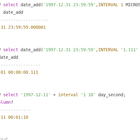
# 
select
 date_add(
'1997-12-31 23:59:59'
,
INTERVAL
1
 MICROS
--------------------
-31
23
:
59
:
59.000001
# 
select
 date_add(
'1997-12-31 23:59:59'
,
INTERVAL
'1.111'
-----------------
-01
00
:
00
:
00.111
# 
select
'1997-12-11'
+
interval
'1 10'
 day_second;

olumn
-------------
-11
00
:
01
:
10
表达式