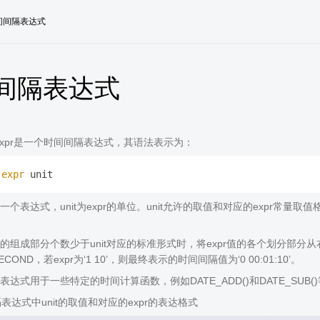
间间隔表达式
间隔表达式
val_expr是一个时间间隔表达式，其语法表示为：
 
expr
为一个表达式，unit为expr的单位。unit允许的取值和对应的expr常量取
r值的组成部分个数少于unit对应的标准形式时，将expr值的各个划分部分
_SECOND，若expr为‘1 10’，则最终表示的时间间隔值为‘0 00:01:10’。
达式用于一些特定的时间计算函数，例如DATE_ADD()和DATE_SUB(
表达式中unit的取值和对应的expr的表达格式