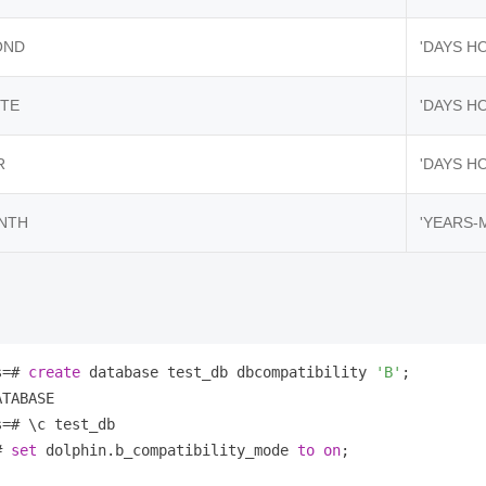
OND
'DAYS H
UTE
'DAYS H
R
'DAYS H
NTH
'YEARS-
s
=
# 
create
 database test_db dbcompatibility 
'B'
TABASE

s
=
# \c test_db 

# 
set
 dolphin.b_compatibility_mode 
to
on