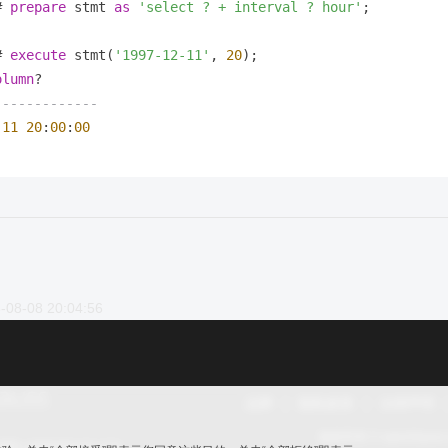
# 
prepare
 stmt 
as
'select ? + interval ? hour'
# 
execute
 stmt(
'1997-12-11'
, 
20
);

olumn
-------------
-11
20
:
00
:
00
-08-08 20:04:56
品牌
隐私政策
法律声明
版权所有 © openGaus
ic.opengauss.org