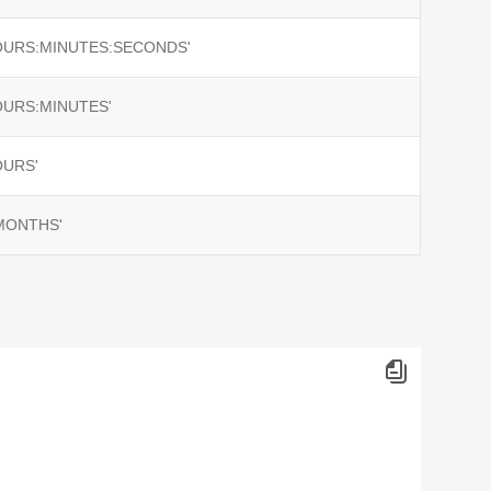
OURS:MINUTES:SECONDS'
OURS:MINUTES'
OURS'
MONTHS'