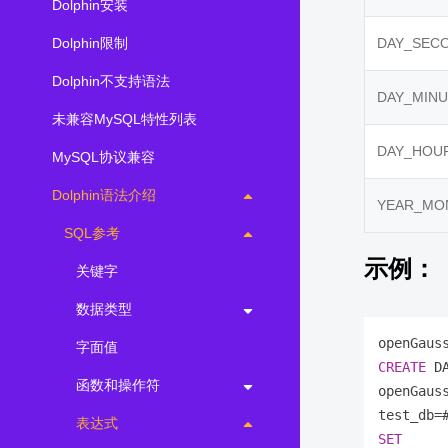
Dolphin安装
Dolphin限制
DAY_SEC
Dolphin不支持语法
DAY_MIN
未兼容MySQL特性列表
DAY_HOU
MySQL协议兼容
Dolphin语法介绍
YEAR_MO
SQL参考
示例：
关键字
数据类型
openGaus
字面值
CREATE
 DA
函数和操作符
openGaus
test_db
=
表达式
SET