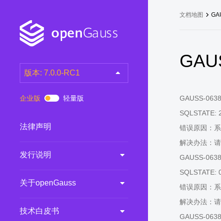
文档地图
GA
GAUS
版本: 7.0.0-RC1
latest
(DEV)
企业版
轻量版
GAUSS-06381:
7.0.0-RC3
(RC)
SQLSTATE: 
7.0.0-RC2
(RC)
法律声明
错误原因：系
7.0.0-RC1
(RC)
解决办法：请
发行说明
6.0.0
(LTS)
GAUSS-06382:
6.0.0-RC1
(RC)
SQLSTATE: 
关于openGauss
5.1.0
(Preview)
错误原因：系
解决办法：请
5.0.0
(LTS)
技术白皮书
GAUSS-06383:
3.0.0
(LTS)