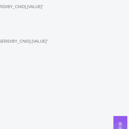
RID/BY_CNID],[VALUE]”
SERID/BY_CNID],[VALUE]”
意
见