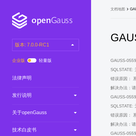
文档地图
GA
GAUS
版本: 7.0.0-RC1
latest
(DEV)
企业版
轻量版
GAUSS-05591:
7.0.0-RC3
(RC)
SQLSTATE:
7.0.0-RC2
(RC)
法律声明
错误原因： 
7.0.0-RC1
(RC)
解决办法：请
发行说明
6.0.0
(LTS)
GAUSS-05592:
6.0.0-RC1
(RC)
SQLSTATE:
关于openGauss
5.1.0
(Preview)
错误原因： 
解决办法：请
5.0.0
(LTS)
技术白皮书
GAUSS-05593:
3.0.0
(LTS)