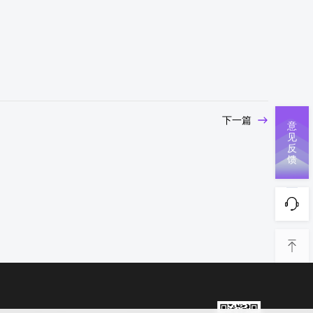
下一篇
意
见
反
馈