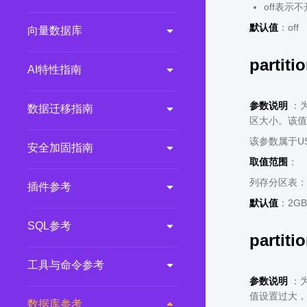
off表示
默认值
：off
向量数据库
partit
AI特性指南
参数说明
：为
数据迁移指南
区大小。该值
该参数属于U
安全加固指南
取值范围
：
列存分区表：40
插件参考
默认值
：2GB
SQL参考
partit
工具与命令参考
参数说明
：为
值设置过大，
数据库参考