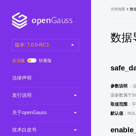
文档地图
数
数据
版本: 7.0.0-RC1
latest
(DEV)
企业版
轻量版
safe_d
7.0.0-RC3
(RC)
7.0.0-RC2
(RC)
法律声明
7.0.0-RC1
(RC)
参数说明
：设
发行说明
该参数属于S
6.0.0
(LTS)
取值范围
：字
6.0.0-RC1
(RC)
关于openGauss
默认值
：NUL
5.1.0
(Preview)
5.0.0
(LTS)
enable
技术白皮书
3.0.0
(LTS)