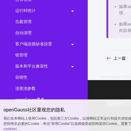
如果s
运行时统计
理。
负载管理
如果s
向目录
自动清理
客户端连接缺省设置
锁管理
上一篇
版本和平台兼容性
openGauss 2026
容错性
连接池参数
openGauss事务
openGauss社区重视您的隐私
双数据库实例复制参数
common@publ
我们在本网站上使用Cookie，包括第三方Cookie，以便网站正常运行和提升浏
开发人员选项
您拒绝非必要的Cookie；单击“管理Cookie”以选择接受或拒绝某些Cookie。需
cookies》。