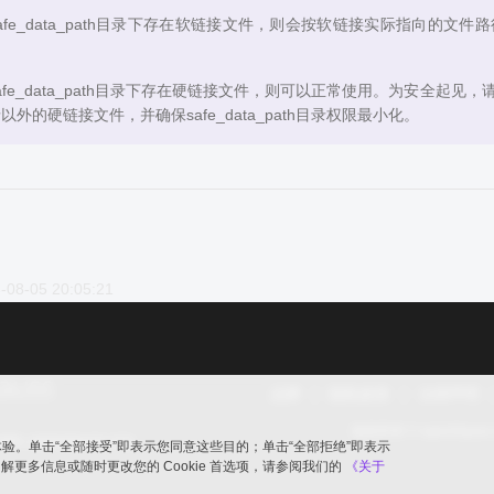
afe_data_path目录下存在软链接文件，则会按软链接实际指向的文件路径
afe_data_path目录下存在硬链接文件，则可以正常使用。为安全起见，请
以外的硬链接文件，并确保safe_data_path目录权限最小化。
-08-05 20:05:21
品牌
隐私政策
法律声明
版权所有 © openGaus
ic.opengauss.org
览体验。单击“全部接受”即表示您同意这些目的；单击“全部拒绝”即表示
要了解更多信息或随时更改您的 Cookie 首选项，请参阅我们的
《关于