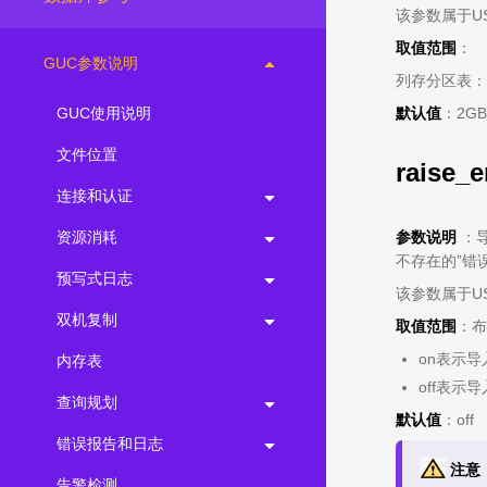
该参数属于U
取值范围
：
GUC参数说明
列存分区表：40
GUC使用说明
默认值
：2GB
文件位置
raise_e
连接和认证
资源消耗
参数说明
：导
不存在的”错
预写式日志
该参数属于U
双机复制
取值范围
：布
on表示导
内存表
off表示
查询规划
默认值
：off
错误报告和日志
注意
告警检测