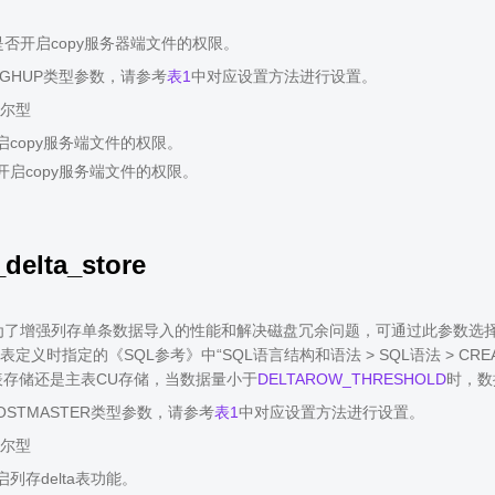
否开启copy服务器端文件的权限。
IGHUP类型参数，请参考
表1
中对应设置方法进行设置。
尔型
启copy服务端文件的权限。
不开启copy服务端文件的权限。
delta_store
了增强列存单条数据导入的性能和解决磁盘冗余问题，可通过此参数选择是
定义时指定的《SQL参考》中“SQL语言结构和语法 > SQL语法 > CREAT
ta表存储还是主表CU存储，当数据量小于
DELTAROW_THRESHOLD
时，数据
OSTMASTER类型参数，请参考
表1
中对应设置方法进行设置。
尔型
启列存delta表功能。