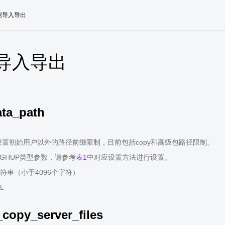
据导入导出
导入导出
ata_path
置初始用户以外的路径前缀限制，目前包括copy和高级包路径限制。
IGHUP类型参数，请参考
表1
中对应设置方法进行设置。
符串（小于4096个字符）
L
_copy_server_files