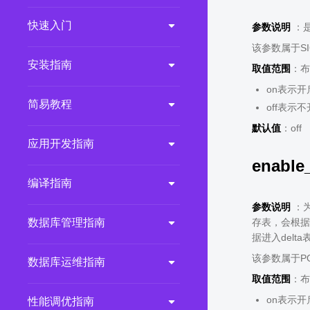
2.0.0
(LTS)
快速入门
参数说明
：是
3.1.1
(EOM)
该参数属于S
3.1.0
(EOM)
安装指南
取值范围
：布
2.1.0
(EOM)
on表示开
简易教程
off表示
2.0.1
(EOM)
默认值
：off
1.1.0
(EOM)
应用开发指南
1.0.1
(EOM)
enable_
1.0.0
(EOM)
编译指南
参数说明
：为
存表，会根据表
数据库管理指南
据进入del
该参数属于P
数据库运维指南
取值范围
：布
on表示开
性能调优指南