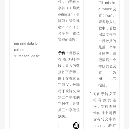
件，由于转义
“fill_missin
字符（\）导致
g_fields”设
delimiter（分
置为“on”。
隔符）错位或
即当导入过
者quote（引
程中，若数
号字符）错位
据源文件中
造成的错误。
一行数据的
missing data for
最后一个字
column
示例：
目标表
段缺失，则
"r_reason_desc"
存在3列字
把最后一个
段，导入的数
字段的值设
据如下所示。
置为
由于存在转义
NULL，不
字符“\”，分隔
报错。
符“|”被转义为
对由于转义字
第二个字段的
符导致的错
字段值，导致
误，需检查报
第三个字段值
错的行中是否
缺失。
含有转义字符
（\）。若存