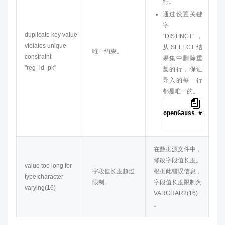
行。
通过设置关键
字
duplicate key value
“DISTINCT”，
violates unique
从SELECT结
唯一约束。
constraint
果集中删除重
"reg_id_pk"
复的行，保证
导入的每一行
都是唯一的。
openGauss=# 
INSER
在数据源文件中，
修改字段值长度。
value too long for
字段值长度超过
根据此错误信息，
type character
限制。
字段值长度限制为
varying(16)
VARCHAR2(16)
。