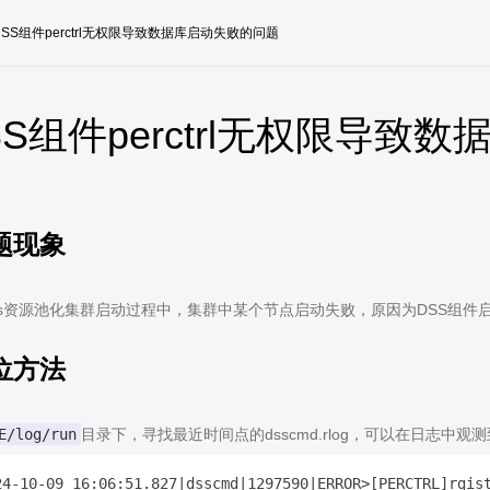
SS组件perctrl无权限导致数据库启动失败的问题
SS组件perctrl无权限导致
题现象
auss资源池化集群启动过程中，集群中某个节点启动失败，原因为DSS组
位方法
E/log/run
目录下，寻找最近时间点的dsscmd.rlog，可以在日志中
24-10-09 16:06:51.827|dsscmd|1297590|ERROR>[PERCTRL]rgist