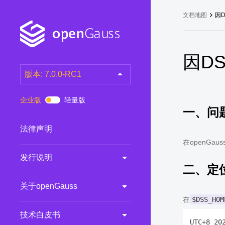
文档地图
因D
因D
版本: 7.0.0-RC1
latest
(DEV)
企业版
轻量版
一、问
7.0.0-RC3
(RC)
7.0.0-RC2
(RC)
法律声明
7.0.0-RC1
(RC)
在openG
发行说明
6.0.0
(LTS)
二、定
6.0.0-RC1
(RC)
关于openGauss
5.1.0
(Preview)
在
$DSS_HOM
5.0.0
(LTS)
技术白皮书
UTC+8 20
3.0.0
(LTS)