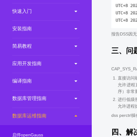
UTC+8 20
2.0.0
(LTS)
快速入门
UTC+8 20
3.1.1
(EOM)
3.1.0
(EOM)
安装指南
报告DSS因无
2.1.0
(EOM)
简易教程
2.0.1
(EOM)
三、问
1.1.0
(EOM)
应用开发指南
1.0.1
(EOM)
CAP_SYS
1.0.0
(EOM)
直接访问
编译指南
允许进程
序）非常
数据库管理指南
进行低级别
允许进程
dss perc
数据库运维指南
四、解
启停openGauss