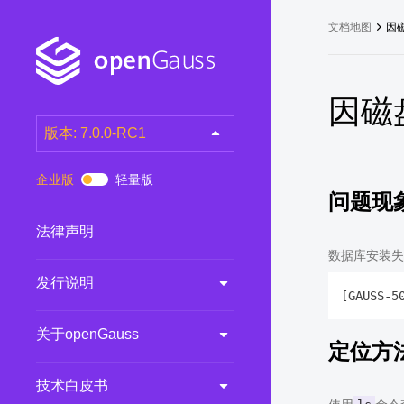
文档地图
因
因磁
版本: 7.0.0-RC1
latest
(DEV)
企业版
轻量版
问题现
7.0.0-RC3
(RC)
7.0.0-RC2
(RC)
法律声明
7.0.0-RC1
(RC)
数据库安装失
发行说明
6.0.0
(LTS)
6.0.0-RC1
(RC)
关于openGauss
5.1.0
(Preview)
定位方
5.0.0
(LTS)
技术白皮书
3.0.0
(LTS)