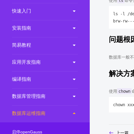
使用
ls
命令
2.0.0
(LTS)
快速入门
ls -l /de
3.1.1
(EOM)
3.1.0
(EOM)
安装指南
2.1.0
(EOM)
问题根
简易教程
2.0.1
(EOM)
1.1.0
(EOM)
数据库一般不
应用开发指南
1.0.1
(EOM)
解决方
1.0.0
(EOM)
编译指南
使用
chown
数据库管理指南
数据库运维指南
启停openGauss
上一篇