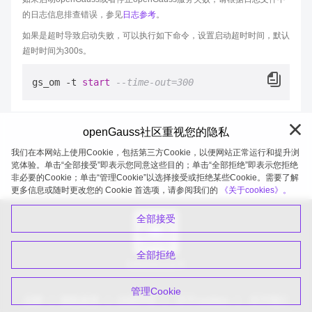
的日志信息排查错误，参见
日志参考
。
如果是超时导致启动失败，可以执行如下命令，设置启动超时时间，默认
超时时间为300s。
gs_om 
-
t 
start
--time-out=300
openGauss社区重视您的隐私
我们在本网站上使用Cookie，包括第三方Cookie，以便网站正常运行和提升浏
览体验。单击“全部接受”即表示您同意这些目的；单击“全部拒绝”即表示您拒绝
非必要的Cookie；单击“管理Cookie”以选择接受或拒绝某些Cookie。需要了解
openGauss 2026-08-09 20:04:56
更多信息或随时更改您的 Cookie 首选项，请参阅我们的
《关于cookies》。
全部接受
全部拒绝
扫码关注公众号
管理Cookie
品牌
隐私政策
法律声明
关于cookies
关于我们