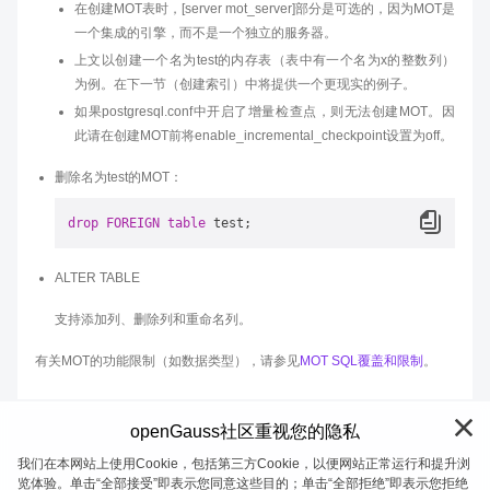
在创建MOT表时，[server mot_server]部分是可选的，因为MOT是
一个集成的引擎，而不是一个独立的服务器。
上文以创建一个名为test的内存表（表中有一个名为x的整数列）
为例。在下一节（创建索引）中将提供一个更现实的例子。
如果postgresql.conf中开启了增量检查点，则无法创建MOT。因
此请在创建MOT前将enable_incremental_checkpoint设置为off。
删除名为test的MOT：
drop
FOREIGN
table
ALTER TABLE
支持添加列、删除列和重命名列。
有关MOT的功能限制（如数据类型），请参见
MOT SQL覆盖和限制
。
openGauss社区重视您的隐私
我们在本网站上使用Cookie，包括第三方Cookie，以便网站正常运行和提升浏
览体验。单击“全部接受”即表示您同意这些目的；单击“全部拒绝”即表示您拒绝