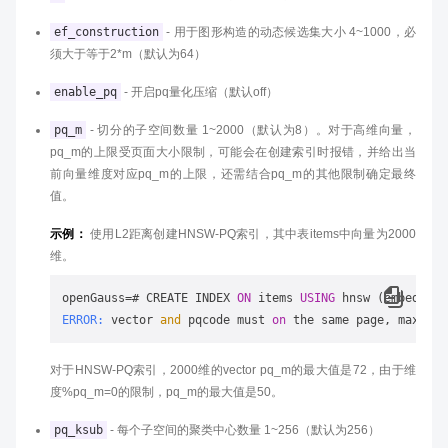
ef_construction
- 用于图形构造的动态候选集大小 4~1000，必
须大于等于2*m（默认为64）
enable_pq
- 开启pq量化压缩（默认off）
pq_m
- 切分的子空间数量 1~2000（默认为8）。对于高维向量，
pq_m的上限受页面大小限制，可能会在创建索引时报错，并给出当
前向量维度对应pq_m的上限，还需结合pq_m的其他限制确定最终
值。
示例：
使用L2距离创建HNSW-PQ索引，其中表items中向量为2000
维。
openGauss=# CREATE INDEX 
ON
 items 
USING
ERROR:
 vector 
and
 pqcode must 
on
 the same page, max pq_
对于HNSW-PQ索引，2000维的vector pq_m的最大值是72，由于维
度%pq_m=0的限制，pq_m的最大值是50。
pq_ksub
- 每个子空间的聚类中心数量 1~256（默认为256）