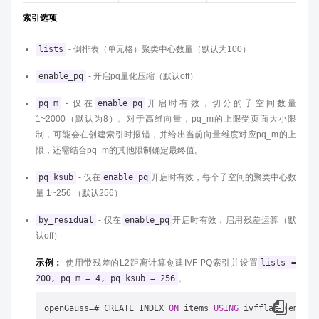
索引选项
lists
- 倒排表（单元格）聚类中心数量（默认为100）
enable_pq
- 开启pq量化压缩（默认off）
pq_m
- 仅在
enable_pq
开启时有效，切分的子空间数量
1~2000（默认为8）。对于高维向量，pq_m的上限受页面大小限
制，可能会在创建索引时报错，并给出当前向量维度对应pq_m的上
限，还需结合pq_m的其他限制确定最终值。
pq_ksub
- 仅在
enable_pq
开启时有效，每个子空间的聚类中心数
量 1~256 （默认256）
by_residual
- 仅在
enable_pq
开启时有效，启用残差运算（默
认off）
示例：
使用带残差的L2距离计算创建IVF-PQ索引并设置
lists =
200, pq_m = 4, pq_ksub = 256
。
openGauss=# CREATE INDEX 
ON
 items 
USING