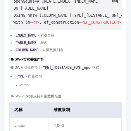
openGauss=# CREATE INDEX [INDEX_NAME] 

ON [TABLE_NAME] 

USING hnsw (COLUMN_NAME [TYPE]_[DISTANCE_FUN]_ops) 
with (m=
<
M
>
, ef_construction=
<
EF_CONSTRUCTION
>
, en
INDEX_NAME
- 索引名称
TABLE_NAME
- 表名
COLUMN_NAME
- 向量数据列名
HNSW-PQ索引操作符
HNSW索引操作符
[TYPE]_[DISTANCE_FUN]_ops
格式：
TYPE
- 向量类型
vector
HNSW-PQ索引支持向量数据维度：
名称
维度限制
vector
2,000