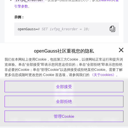
ivfpq_kreorder
- 设置参与精排候选集的大小，参见
DataVec向量
引擎参数
。
示例：
openGauss=
# SET ivfpq_kreorder = 10;
openGauss社区重视您的隐私
我们在本网站上使用Cookie，包括第三方Cookie，以便网站正常运行和提升浏
览体验。单击“全部接受”即表示您同意这些目的；单击“全部拒绝”即表示您拒绝
非必要的Cookie；单击“管理Cookie”以选择接受或拒绝某些Cookie。需要了解
openGauss 2026-08-06 20:05:29
更多信息或随时更改您的 Cookie 首选项，请参阅我们的
《关于cookies》。
全部接受
全部拒绝
扫码关注公众号
管理Cookie
品牌
隐私政策
法律声明
关于cookies
关于我们
版权所有 © openGauss 2025 保留一切权利