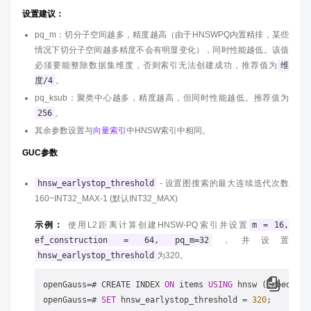
设置建议：
pq_m：切分子空间越多，精度越高（由于HNSWPQ内置精排，某些
情况下切分子空间越多精度不会有明显变化），同时性能越低。该值
必须要能整除数据集维度，否则索引无法创建成功，推荐值为
维
度/4
。
pq_ksub：聚类中心越多，精度越高，但同时性能越低。推荐值为
256
。
其余参数设置与
向量索引
中HNSW索引中相同。
GUC参数
hnsw_earlystop_threshold
- 设置图搜索的最大连续迭代次数
160~INT32_MAX-1 (默认INT32_MAX)
示例：
使用L2距离计算创建HNSW-PQ索引并设置
m = 16,
ef_construction = 64, pq_m=32
，并设置
hnsw_earlystop_threshold
为320。
openGauss=# CREATE INDEX 
ON
 items 
USING
 hnsw (embedding
openGauss=# 
SET
 hnsw_earlystop_threshold = 
320