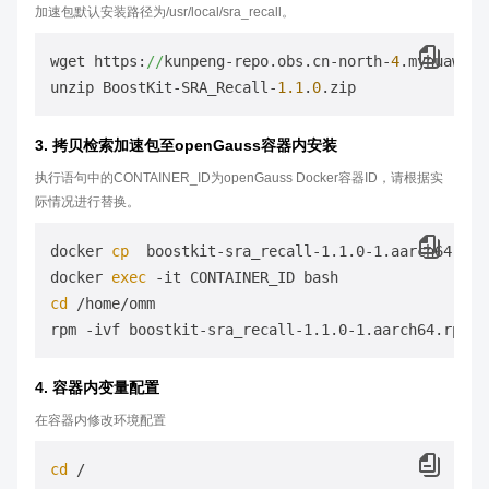
加速包默认安装路径为/usr/local/sra_recall。
wget https:
//
kunpeng-repo.obs.cn-north-
4
.myhuaweic
unzip BoostKit-SRA_Recall-
1.1
.
0
3. 拷贝检索加速包至openGauss容器内安装
执行语句中的CONTAINER_ID为openGauss Docker容器ID，请根据实
际情况进行替换。
docker 
cp
  boostkit-sra_recall-1.1.0-1.aarch64.rpm
docker 
exec
cd
 /home/omm

4. 容器内变量配置
在容器内修改环境配置
cd
 /
