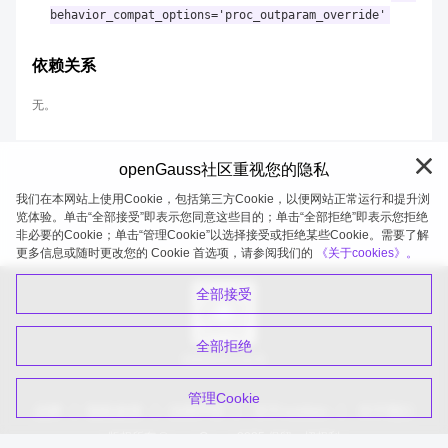
behavior_compat_options='proc_outparam_override'
依赖关系
无。
openGauss社区重视您的隐私
我们在本网站上使用Cookie，包括第三方Cookie，以便网站正常运行和提升浏
览体验。单击“全部接受”即表示您同意这些目的；单击“全部拒绝”即表示您拒绝
非必要的Cookie；单击“管理Cookie”以选择接受或拒绝某些Cookie。需要了解
openGauss 2026-08-08 20:04:56
更多信息或随时更改您的 Cookie 首选项，请参阅我们的
《关于cookies》。
全部接受
全部拒绝
扫码关注公众号
管理Cookie
品牌
隐私政策
法律声明
关于cookies
关于我们
版权所有 © openGauss 2025 保留一切权利